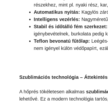
részekhez, mint pl. nyaki rész, k
Automatikus nyitás:
Kagylós záró
Intelligens vezérlés:
Nagyméretű L
Stabil és időtálló fém szerkezet:
igénybevételnek, burkolata pedig k
Teflon bevonatú fűtőlap:
Leégés-
nem igényel külön védőpapírt, ezá
Szublimációs technológia – Áttekintés
A hőprés tökéletesen alkalmas
szublimá
lehetővé. Ez a modern technológia tartó