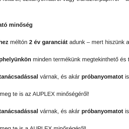
ható minőség
hez
méltón
2 év garanciát
adunk – mert hiszünk a
ephelyünkön
minden termékünk megtekinthető és t
tanácsadással
várnak, és akár
próbanyomatot
is
j meg te is az AUPLEX minőségéről!
tanácsadással
várnak, és akár
próbanyomatot
is
j meg te is a AUPLEX minőségéről!