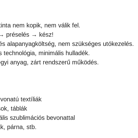
tinta nem kopik, nem válik fel.
→ préselés → kész!
és alapanyagköltség, nem szükséges utókezelés.
technológia, minimális hulladék.
yi anyag, zárt rendszerű működés.
vonatú textíliák
ok, táblák
lis szublimációs bevonattal
k, párna, stb.