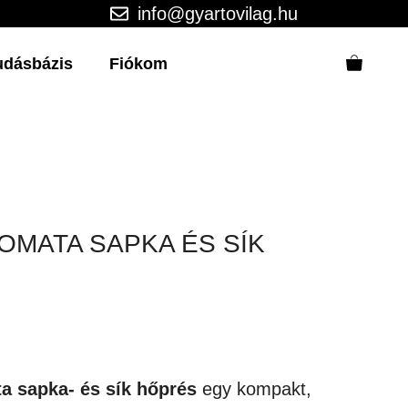
info@gyartovilag.hu
udásbázis
Fiókom
OMATA SAPKA ÉS SÍK
a sapka- és sík hőprés
egy kompakt,