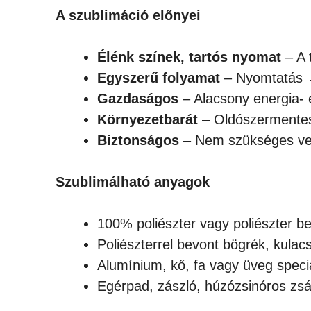
A szublimáció előnyei
Élénk színek, tartós nyomat
– A 
Egyszerű folyamat
– Nyomtatás 
Gazdaságos
– Alacsony energia- 
Környezetbarát
– Oldószermentes 
Biztonságos
– Nem szükséges veg
Szublimálható anyagok
100% poliészter vagy poliészter be
Poliészterrel bevont bögrék, kulacs
Alumínium, kő, fa vagy üveg speciá
Egérpad, zászló, húzózsinóros zsá