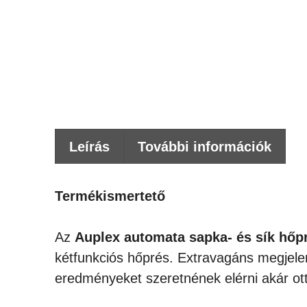
Leírás
További információk
Termékismertető
Az
Auplex automata sapka- és sík hőp
kétfunkciós hőprés. Extravagáns megjelené
eredményeket szeretnének elérni akár ott