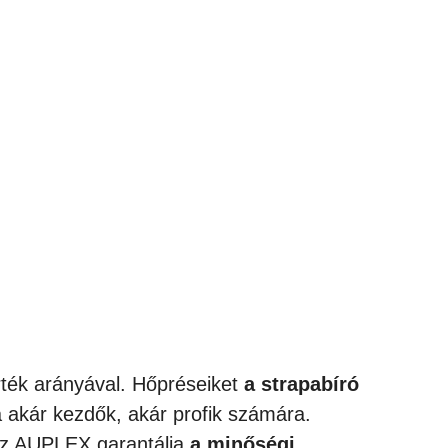
rték arányával. Hőpréseiket
a strapabíró
á akár kezdők, akár profik számára.
– az AUPLEX garantálja
a minőségi