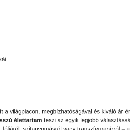
kái
t a világpiacon, megbízhatóságával és kiváló ár-é
sszú élettartam
teszi az egyik legjobb választáss
k fóliáról, szitanyomásról vagy transzferpapírról 