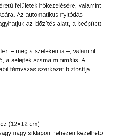
retű felületek hőkezelésére, valamint
ására. Az automatikus nyitódás
hatjuk az időzítés alatt, a beépített
eten – még a széleken is –, valamint
ó, a selejtek száma minimális. A
bil fémvázas szerkezet biztosítja.
hez (12×12 cm)
agy nagy síklapon nehezen kezelhető