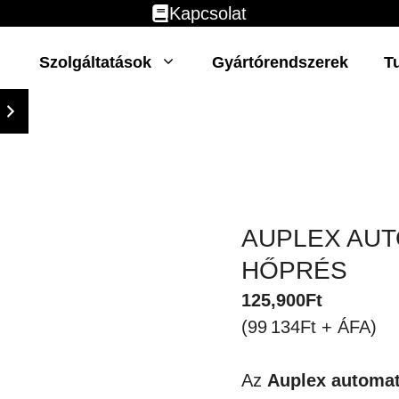
Kapcsolat
Szolgáltatások
Gyártórendszerek
T
AUPLEX AUT
HŐPRÉS
125,900
Ft
(99 134Ft + ÁFA)
Az
Auplex automat