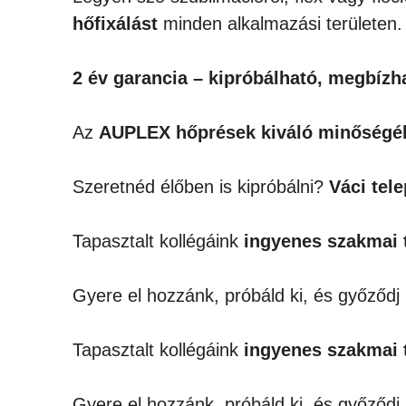
hőfixálást
minden alkalmazási területen.
2 év garancia – kipróbálható, megbíz
Az
AUPLEX hőprések kiváló minőségé
Szeretnéd élőben is kipróbálni?
Váci tel
Tapasztalt kollégáink
ingyenes szakmai 
Gyere el hozzánk, próbáld ki, és győződ
Tapasztalt kollégáink
ingyenes szakmai 
Gyere el hozzánk, próbáld ki, és győződ