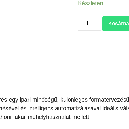
Készleten
AUPLEX
Kosárba
AUTOMATA
SAPKA
ÉS
SÍK
HŐPRÉS
mennyiség
rés
egy ipari minőségű, különleges formatervezésű
sével és intelligens automatizálásával ideális vál
honi, akár műhelyhasználat mellett.