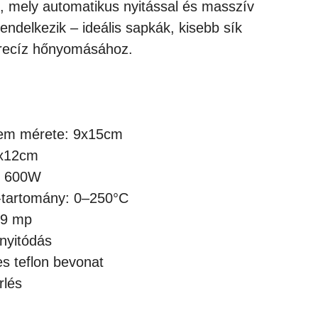
p, mely automatikus nyitással és masszív
endelkezik – ideális sapkák, kisebb sík
 precíz hőnyomásához.
lem mérete: 9x15cm
2x12cm
y: 600W
-tartomány: 0–250°C
99 mp
nyitódás
s teflon bevonat
rlés