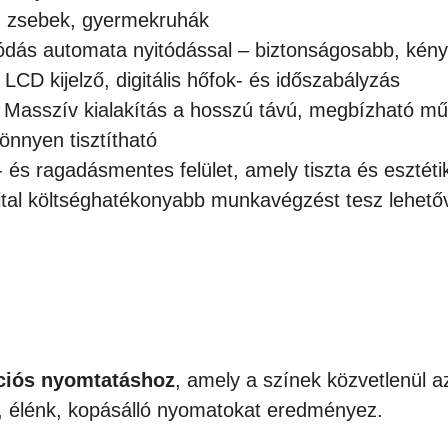
ar, zsebek, gyermekruhák
dás automata nyitódással – biztonságosabb, kén
CD kijelző, digitális hőfok- és időszabályzás
Masszív kialakítás a hosszú távú, megbízható mű
önnyen tisztítható
 és ragadásmentes felület, amely tiszta és eszté
ltal költséghatékonyabb munkavégzést tesz lehető
ciós nyomtatáshoz
, amely a színek közvetlenül a
s, élénk, kopásálló nyomatokat eredményez.