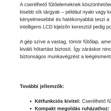
A cserélhető fűtőelemeknek köszönhetően 
kisebb sík tárgyak – például nyaki vagy 
kényelmesebbé és hatékonyabbá teszi a mu
intelligens LCD kijelzőn keresztül pedig 
A gép szíve a vastag, tömör fűtőlap, amel
kiváló hőtartást biztosít. Így záráskor 
biztonságos munkavégzést a leégésmentes 
További jellemzők:
Kétfunkciós kivitel:
Cserélhető f
Kompakt megoldás ruházathoz: