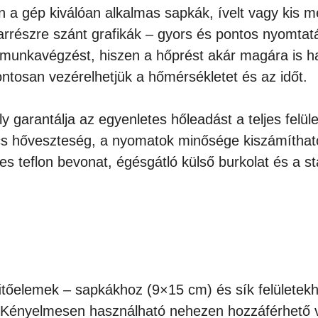
a gép kiválóan alkalmas sapkák, ívelt vagy kis mé
karrészre szánt grafikák – gyors és pontos nyomtat
nkavégzést, hiszen a hőprést akár magára is hagy
pontosan vezérelhetjük a hőmérsékletet és az időt.
y garantálja az egyenletes hőleadást a teljes felül
nincs hőveszteség, a nyomatok minősége kiszámíthat
teflon bevonat, égésgátló külső burkolat és a sta
űtőelemek – sapkákhoz (9×15 cm) és sík felületek
Kényelmesen használható nehezen hozzáférhető v