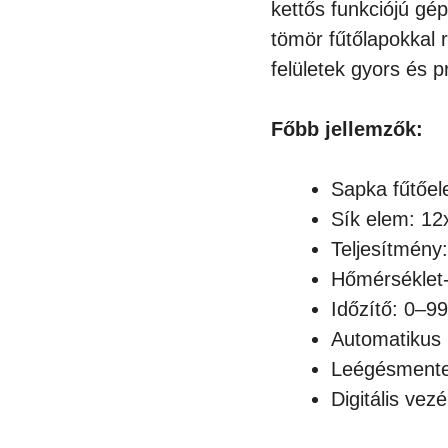
kettős funkciójú gé
tömör fűtőlapokkal r
felületek gyors és
Főbb jellemzők:
Sapka fűtőe
Sík elem: 1
Teljesítmén
Hőmérséklet
Időzítő: 0–9
Automatikus 
Leégésmente
Digitális vezé