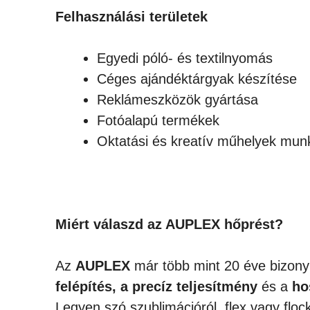
Felhasználási területek
Egyedi póló- és textilnyomás
Céges ajándéktárgyak készítése
Reklámeszközök gyártása
Fotóalapú termékek
Oktatási és kreatív műhelyek mun
Miért válaszd az AUPLEX hőprést?
Az
AUPLEX
már több mint 20 éve bizonyí
felépítés, a precíz teljesítmény
és a
ho
Legyen szó szublimációról, flex vagy floc