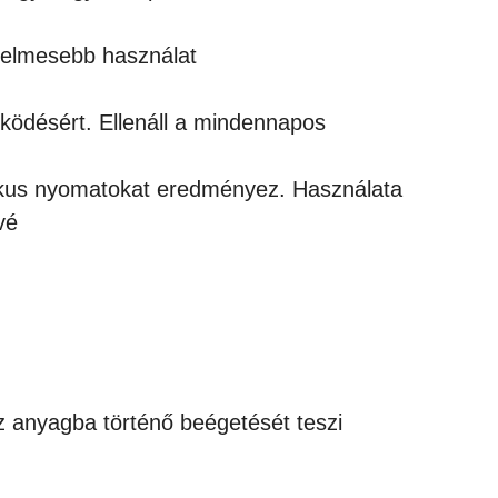
yelmesebb használat
ködésért. Ellenáll a mindennapos
tikus nyomatokat eredményez. Használata
vé
z anyagba történő beégetését teszi