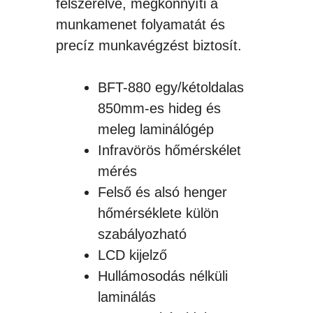
felszerelve, megkönnyíti a
munkamenet folyamatát és
precíz munkavégzést biztosít.
BFT-880 egy/kétoldalas
850mm-es hideg és
meleg laminálógép
Infravörös hőmérskélet
mérés
Felső és alsó henger
hőmérséklete külön
szabályozható
LCD kijelző
Hullámosodás nélküli
laminálás