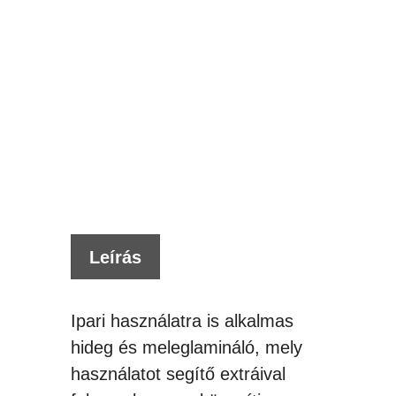
y
o
t
t
Értes
kér
Leírás
Ipari használatra is alkalmas
hideg és meleglamináló, mely
használatot segítő extráival