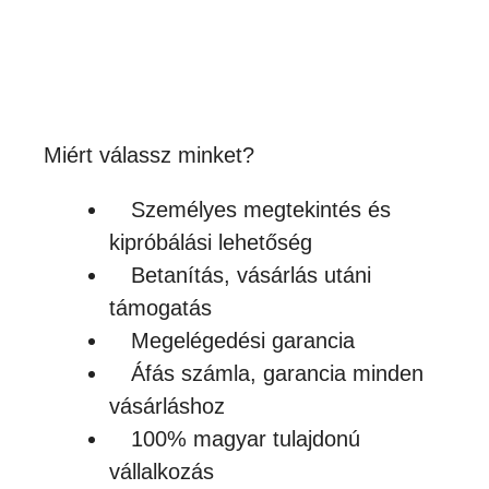
81,900
Ft
(64 488Ft + ÁFA)
Készleten
Miért válassz minket?
Személyes megtekintés és
kipróbálási lehetőség
Betanítás, vásárlás utáni
támogatás
Megelégedési garancia
Áfás számla, garancia minden
vásárláshoz
100% magyar tulajdonú
vállalkozás