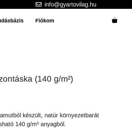
info@gyartovilag.hu
udásbázis
Fiókom
zontáska (140 g/m²)
utból készült, natúr környezetbarát
sható 140 g/m² anyagból.