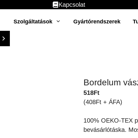
Kapcsolat
Szolgáltatások
Gyártórendszerek
T
Bordelum vás
518
Ft
(408Ft + ÁFA)
100% OEKO-TEX pam
bevásárlótáska. Mo