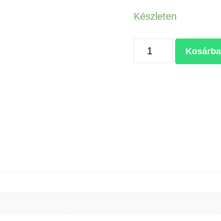
Készleten
Bordelum
Kosárba
vászontáska
(140
g/m²)
mennyiség