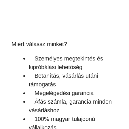
250
Ft
(197Ft + ÁFA)
Készleten
Miért válassz minket?
Személyes megtekintés és
kipróbálási lehetőség
Betanítás, vásárlás utáni
támogatás
Megelégedési garancia
Áfás számla, garancia minden
vásárláshoz
100% magyar tulajdonú
vállalkozás