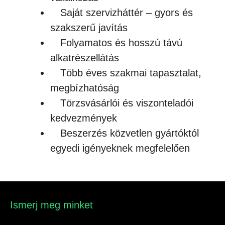
Saját szervizháttér – gyors és
szakszerű javítás
Folyamatos és hosszú távú
alkatrészellátás
Több éves szakmai tapasztalat,
megbízhatóság
Törzsvásárlói és viszonteladói
kedvezmények
Beszerzés közvetlen gyártóktól
egyedi igényeknek megfelelően
Ismerj meg minket​