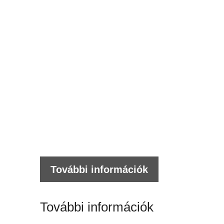
e
n
Cornwal
matt
fém
Kosá
névjegy
tesz
mennyi
További információk
További információk