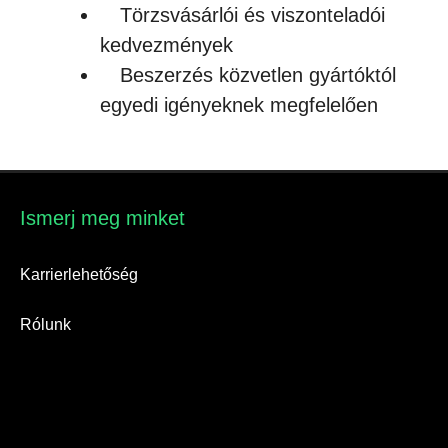
Törzsvásárlói és viszonteladói
kedvezmények
Beszerzés közvetlen gyártóktól
egyedi igényeknek megfelelően
Ismerj meg minket​
Karrierlehetőség
Rólunk