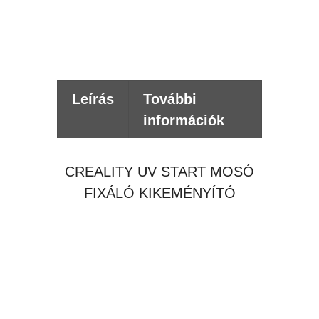
Értes
kér
Leírás
További
információk
CREALITY UV START MOSÓ
FIXÁLÓ KIKEMÉNYÍTÓ