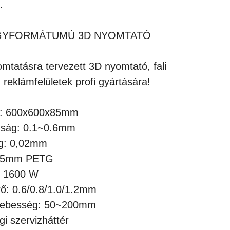
.
AGYFORMÁTUMÚ 3D NYOMTATÓ
tatásra tervezett 3D nyomtató, fali
, reklámfelületek profi gyártására!
t: 600x600x85mm
gság: 0.1~0.6mm
g: 0,02mm
.75mm PETG
: 1600 W
ő: 0.6/0.8/1.0/1.2mm
sebesség: 50~200mm
i szervizháttér