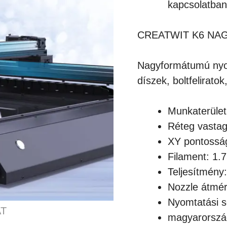
kapcsolatban
CREATWIT K6 N
Nagyformátumú nyom
díszek, boltfeliratok
Munkaterüle
Réteg vasta
XY pontossá
Filament: 1
Teljesítmény
Nozzle átmér
Nyomtatási 
magyarország