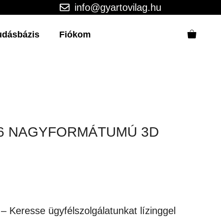
info@gyartovilag.hu
udásbázis
Fiókom
K6 NAGYFORMÁTUMÚ 3D
)
 – Keresse ügyfélszolgálatunkat lízinggel