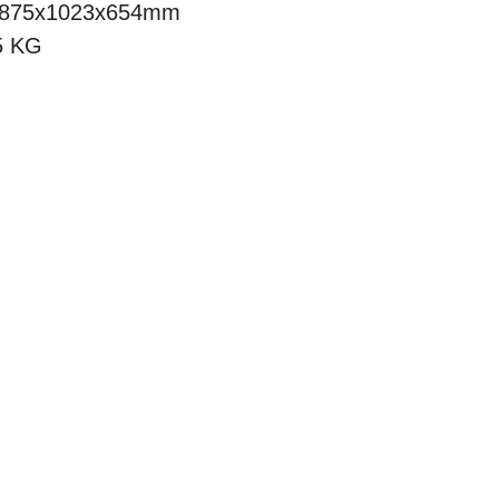
: 875x1023x654mm
45 KG