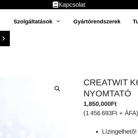
Kapcsolat
Szolgáltatások
Gyártórendszerek
T
CREATWIT 
NYOMTATÓ
1,850,000
Ft
(1 456 693Ft + ÁFA
Lízingelhető!