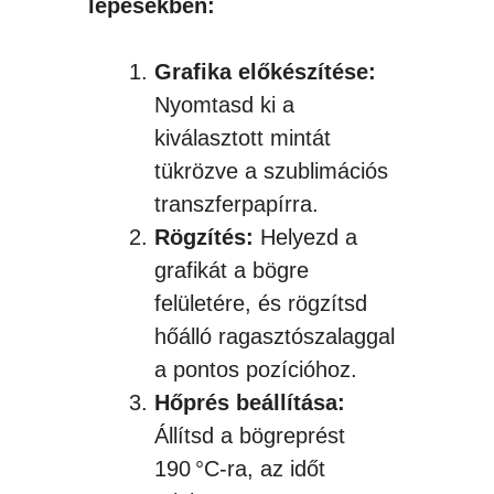
lépésekben:
Grafika előkészítése:
Nyomtasd ki a
kiválasztott mintát
tükrözve a szublimációs
transzferpapírra.
Rögzítés:
Helyezd a
grafikát a bögre
felületére, és rögzítsd
hőálló ragasztószalaggal
a pontos pozícióhoz.
Hőprés beállítása:
Állítsd a bögreprést
190 °C-ra, az időt