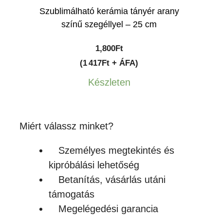
Szublimálható kerámia tányér arany
színű szegéllyel – 25 cm
1,800
Ft
(1 417Ft + ÁFA)
Készleten
Miért válassz minket?
Személyes megtekintés és
kipróbálási lehetőség
Betanítás, vásárlás utáni
támogatás
Megelégedési garancia