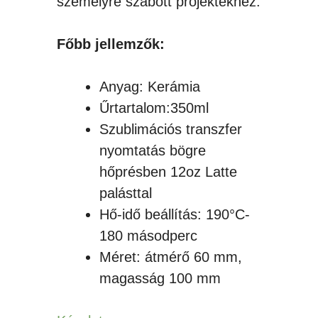
személyre szabott projektekhez.
Főbb jellemzők:
Anyag: Kerámia
Űrtartalom:350ml
Szublimációs transzfer
nyomtatás bögre
hőprésben 12oz Latte
palásttal
Hő-idő beállítás: 190°C-
180 másodperc
Méret: átmérő 60 mm,
magasság 100 mm