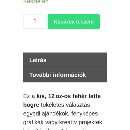
Készleten
SZUBLIMÁLHATÓ
Kosárba teszem
FEHÉR
KIS
LATTE
BÖGRE
Leírás
mennyiség
További információk
Ez a
kis, 12 oz-os fehér latte
bögre
tökéletes választás
egyedi ajándékok, fényképes
grafikák vagy kreatív projektek