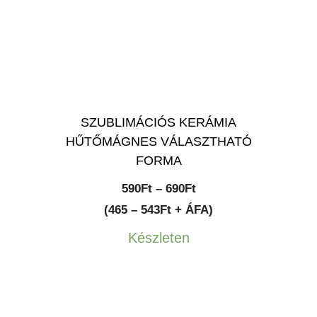
SZUBLIMÁCIÓS KERÁMIA
HŰTŐMÁGNES VÁLASZTHATÓ
FORMA
Ártartomány:
590
Ft
–
690
Ft
590Ft
(465 – 543Ft + ÁFA)
-
Készleten
690Ft