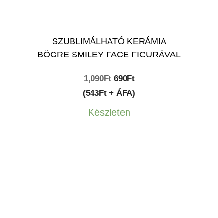
SZUBLIMÁLHATÓ KERÁMIA
BÖGRE SMILEY FACE FIGURÁVAL
Original
Current
1,090
Ft
690
Ft
price
price
(543Ft + ÁFA)
was:
is:
Készleten
1,090Ft.
690Ft.