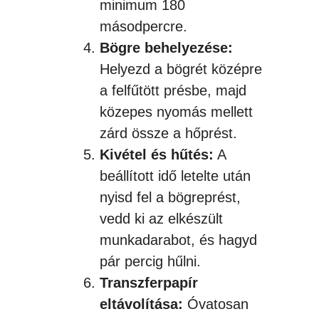
minimum 180
másodpercre.
Bögre behelyezése:
Helyezd a bögrét középre
a felfűtött présbe, majd
közepes nyomás mellett
zárd össze a hőprést.
Kivétel és hűtés:
A
beállított idő letelte után
nyisd fel a bögreprést,
vedd ki az elkészült
munkadarabot, és hagyd
pár percig hűlni.
Transzferpapír
eltávolítása:
Óvatosan