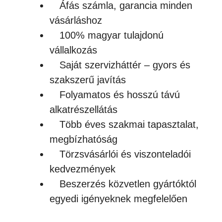
Áfás számla, garancia minden
vásárláshoz
100% magyar tulajdonú
vállalkozás
Saját szervizháttér – gyors és
szakszerű javítás
Folyamatos és hosszú távú
alkatrészellátás
Több éves szakmai tapasztalat,
megbízhatóság
Törzsvásárlói és viszonteladói
kedvezmények
Beszerzés közvetlen gyártóktól
egyedi igényeknek megfelelően