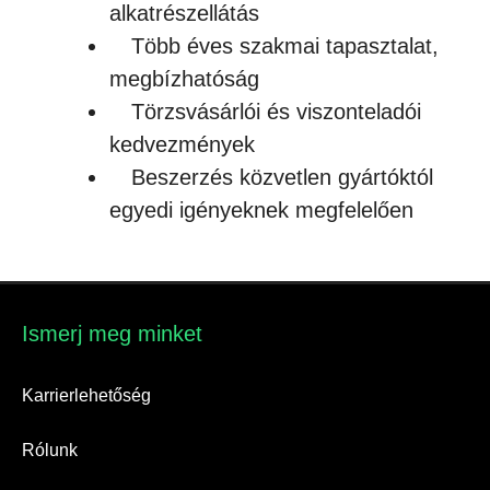
alkatrészellátás
Több éves szakmai tapasztalat,
megbízhatóság
Törzsvásárlói és viszonteladói
kedvezmények
Beszerzés közvetlen gyártóktól
egyedi igényeknek megfelelően
Ismerj meg minket​
Karrierlehetőség
Rólunk