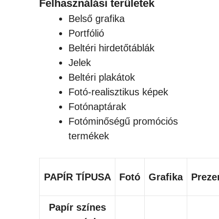
Felhasználási területek
Belső grafika
Portfólió
Beltéri hirdetőtáblák
Jelek
Beltéri plakátok
Fotó-realisztikus képek
Fotónaptárak
Fotóminőségű promóciós
termékek
PAPÍR TÍPUSA
Fotó
Grafika
Preze
Papír színes