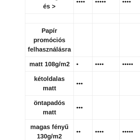
••••
•••••
••••
és >
Papír
promóciós
felhasználásra
matt 108g/m2
•
••••
•••••
kétoldalas
•••
matt
öntapadós
•••
matt
magas fényű
••
••••
•••••
130g/m2