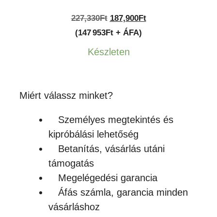
Original
Current
227,330
Ft
187,900
Ft
price
price
(147 953Ft + ÁFA)
was:
is:
Készleten
227,330Ft.
187,900Ft.
Miért válassz minket?
Személyes megtekintés és
kipróbálási lehetőség
Betanítás, vásárlás utáni
támogatás
Megelégedési garancia
Áfás számla, garancia minden
vásárláshoz