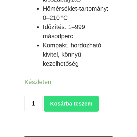
Hőmérséklet-tartomány:
0–210 °C
Időzítés: 1–999
másodperc
Kompakt, hordozható
kivitel, könnyű
kezelhetőség
Készleten
FREESUB
Kosárba teszem
PD220
KULACSPRÉS
11
KÜLÖNBÖZŐ