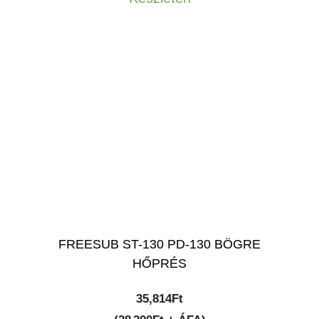
83,609Ft.
74,900Ft.
FREESUB ST-130 PD-130 BÖGRE
HŐPRÉS
35,814
Ft