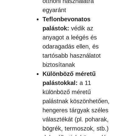
otthoni használatra
egyaránt
Teflonbevonatos
palástok:
védik az
anyagot a leégés és
odaragadás ellen, és
tartósabb használatot
biztosítanak
Különböző méretű
palástokkal:
a 11
különböző méretű
palástnak köszönhetően,
hengeres tárgyak széles
választékát (pl. poharak,
bögrék, termoszok, stb.)