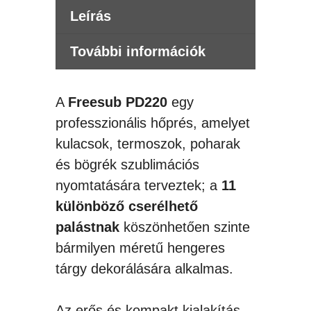
Leírás
PALÁSTTAL
mennyiség
További információk
A
Freesub PD220
egy
professzionális hőprés, amelyet
kulacsok, termoszok, poharak
és bögrék szublimációs
nyomtatására terveztek; a
11
különböző cserélhető
palástnak
köszönhetően szinte
bármilyen méretű hengeres
tárgy dekorálására alkalmas.
Az erős és kompakt kialakítás,