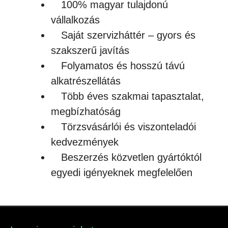
100% magyar tulajdonú
vállalkozás
Saját szervizháttér – gyors és
szakszerű javítás
Folyamatos és hosszú távú
alkatrészellátás
Több éves szakmai tapasztalat,
megbízhatóság
Törzsvásárlói és viszonteladói
kedvezmények
Beszerzés közvetlen gyártóktól
egyedi igényeknek megfelelően