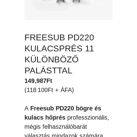
FREESUB PD220
KULACSPRÉS 11
KÜLÖNBÖZŐ
PALÁSTTAL
149,987
Ft
(118 100Ft + ÁFA)
A
Freesub PD220 bögre és
kulacs hőprés
professzionális,
mégis felhasználóbarát
választás mindazok számára,