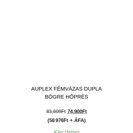
AUPLEX FÉMVÁZAS DUPLA
BÖGRE HŐPRÉS
Original
Current
83,609
Ft
74,900
Ft
price
price
(58 976Ft + ÁFA)
was:
is:
Készleten