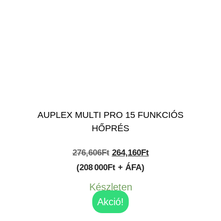
AUPLEX MULTI PRO 15 FUNKCIÓS
HŐPRÉS
Original
Current
276,606
Ft
264,160
Ft
price
price
(208 000Ft + ÁFA)
was:
is:
Készleten
276,606Ft.
264,160Ft.
Akció!