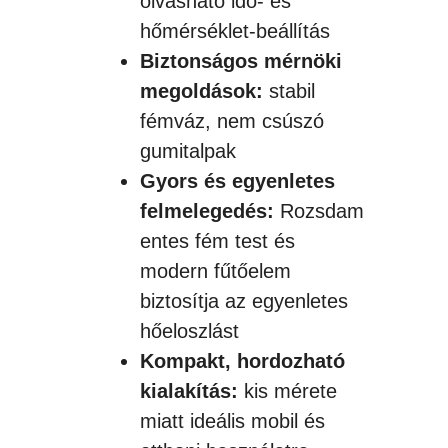
olvasható idő- és
hőmérséklet-beállítás
Biztonságos mérnöki
megoldások:
stabil
fémváz, nem csúszó
gumitalpak
Gyors és egyenletes
felmelegedés:
Rozsdam
entes fém test és
modern fűtőelem
biztosítja az egyenletes
hőeloszlást
Kompakt, hordozható
kialakítás:
kis mérete
miatt ideális mobil és