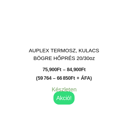
AUPLEX TERMOSZ, KULACS
BÖGRE HŐPRÉS 20/30oz
Ártartomány:
75,900
Ft
–
84,900
Ft
75,900Ft
(59 764 – 66 850Ft + ÁFA)
-
Készleten
84,900Ft
Akció!