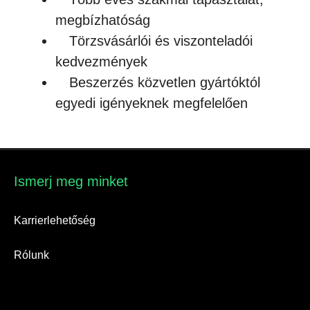
megbízhatóság
Törzsvásárlói és viszonteladói
kedvezmények
Beszerzés közvetlen gyártóktól
egyedi igényeknek megfelelően
Ismerj meg minket​
Karrierlehetőség
Rólunk