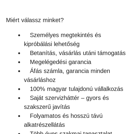
Készleten
Miért válassz minket?
Személyes megtekintés és
kipróbálási lehetőség
Betanítás, vásárlás utáni támogatás
Megelégedési garancia
Áfás számla, garancia minden
vásárláshoz
100% magyar tulajdonú vállalkozás
Saját szervizháttér – gyors és
szakszerű javítás
Folyamatos és hosszú távú
alkatrészellátás
Több éves szakmai tapasztalat,