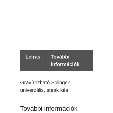
t
t
Értes
kér
Leírás
További
információk
Gravírozható Solingen
univerzális, steak kés
További információk