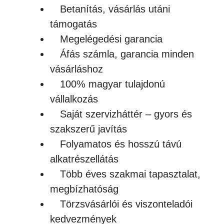
Betanítás, vásárlás utáni
támogatás
Megelégedési garancia
Áfás számla, garancia minden
vásárláshoz
100% magyar tulajdonú
vállalkozás
Saját szervizháttér – gyors és
szakszerű javítás
Folyamatos és hosszú távú
alkatrészellátás
Több éves szakmai tapasztalat,
megbízhatóság
Törzsvásárlói és viszonteladói
kedvezmények