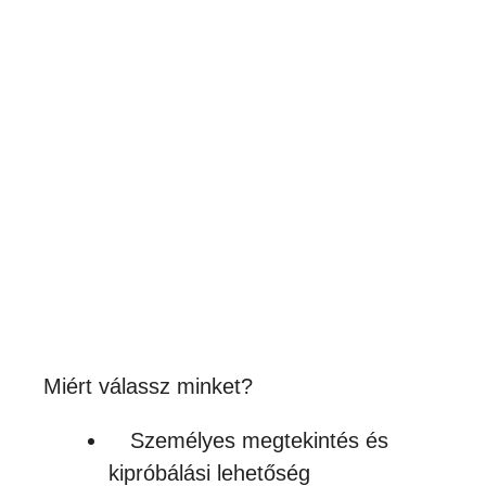
Bükk fakanál több méretben
Ártartomány:
216
Ft
–
318
Ft
216Ft
(170 – 250Ft + ÁFA)
-
Készleten
318Ft
Miért válassz minket?
Személyes megtekintés és
kipróbálási lehetőség