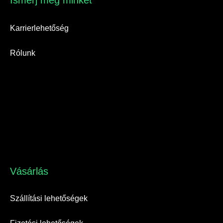
Ismerj meg minket​
Karrierlehetőség
Rólunk
Vásárlás​
Szállítási lehetőségek