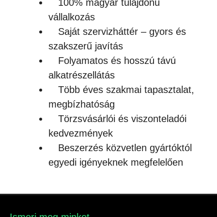
100% magyar tulajdonú
vállalkozás
Saját szervizháttér – gyors és
szakszerű javítás
Folyamatos és hosszú távú
alkatrészellátás
Több éves szakmai tapasztalat,
megbízhatóság
Törzsvásárlói és viszonteladói
kedvezmények
Beszerzés közvetlen gyártóktól
egyedi igényeknek megfelelően