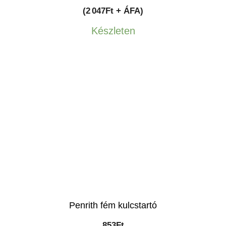
(2 047Ft + ÁFA)
Készleten
Penrith fém kulcstartó
853
Ft