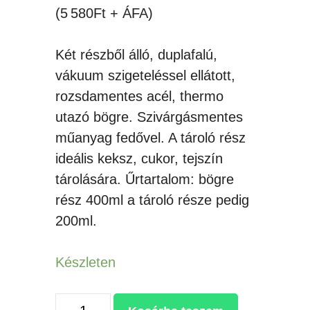
(5 580Ft + ÁFA)
Két részből álló, duplafalú,
vákuum szigeteléssel ellátott,
rozsdamentes acél, thermo
utazó bögre. Szivárgásmentes
műanyag fedővel. A tároló rész
ideális keksz, cukor, tejszín
tárolására. Űrtartalom: bögre
rész 400ml a tároló része pedig
200ml.
Készleten
Hadley