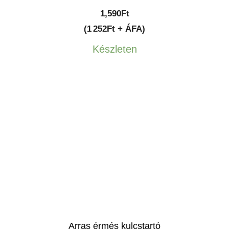
1,590
Ft
(1 252Ft + ÁFA)
Készleten
Arras érmés kulcstartó