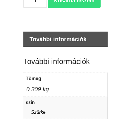
Kosárba teszem
2in1
fém
termoszbögre
mennyiség
További információk
További információk
Tömeg
0.309 kg
szín
Szürke