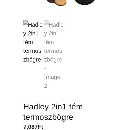
Hadley 2in1 fém
termoszbögre
7,087
Ft