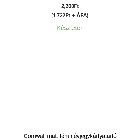
2,200
Ft
(1 732Ft + ÁFA)
Készleten
Cornwall matt fém névjegykártyatartó