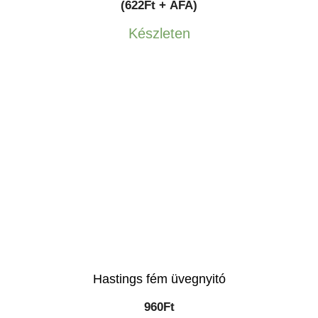
(622Ft + ÁFA)
Készleten
Hastings fém üvegnyitó
960
Ft