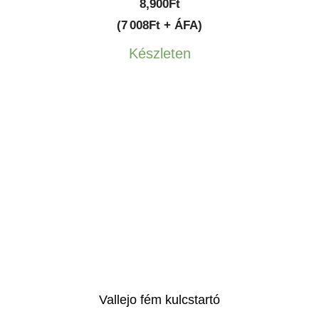
8,900
Ft
(7 008Ft + ÁFA)
Készleten
Vallejo fém kulcstartó