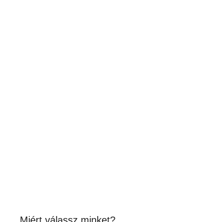
SOL’S REGENT – UNISEX
KÖRNYAKÚ PÓLÓ
1,590
Ft
(1 252Ft + ÁFA)
Készleten
Miért válassz minket?