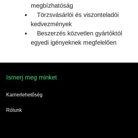
megbízhatóság
Törzsvásárlói és viszonteladói
kedvezmények
Beszerzés közvetlen gyártóktól
egyedi igényeknek megfelelően
Ismerj meg minket​
Karrierlehetőség
Rólunk