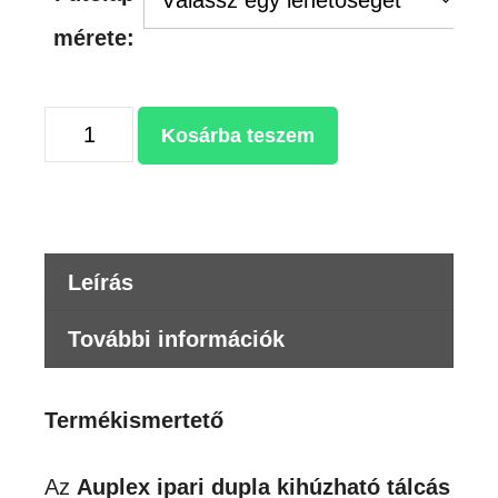
mérete:
NAGYFORMÁTUMÚ
Kosárba teszem
IPARI
DUPLA
KIHÚZHATÓ
TÁLCÁS
Leírás
HŐPRÉS
mennyiség
További információk
Termékismertető
Az
Auplex ipari dupla kihúzható tálcás