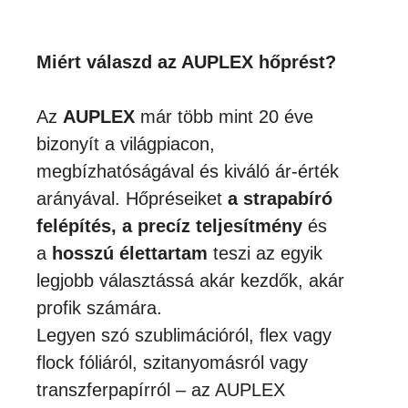
Miért válaszd az AUPLEX hőprést?
Az
AUPLEX
már több mint 20 éve
bizonyít a világpiacon,
megbízhatóságával és kiváló ár-érték
arányával. Hőpréseiket
a strapabíró
felépítés, a precíz teljesítmény
és
a
hosszú élettartam
teszi az egyik
legjobb választássá akár kezdők, akár
profik számára.
Legyen szó szublimációról, flex vagy
flock fóliáról, szitanyomásról vagy
transzferpapírról – az AUPLEX