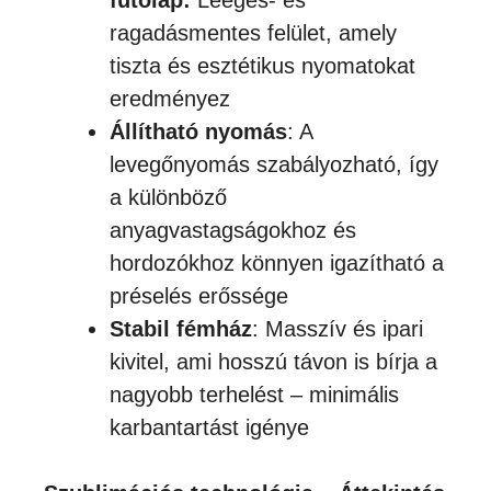
fűtőlap:
Leégés- és
ragadásmentes felület, amely
tiszta és esztétikus nyomatokat
eredményez
Állítható nyomás
: A
levegőnyomás szabályozható, így
a különböző
anyagvastagságokhoz és
hordozókhoz könnyen igazítható a
préselés erőssége
Stabil fémház
: Masszív és ipari
kivitel, ami hosszú távon is bírja a
nagyobb terhelést – minimális
karbantartást igénye