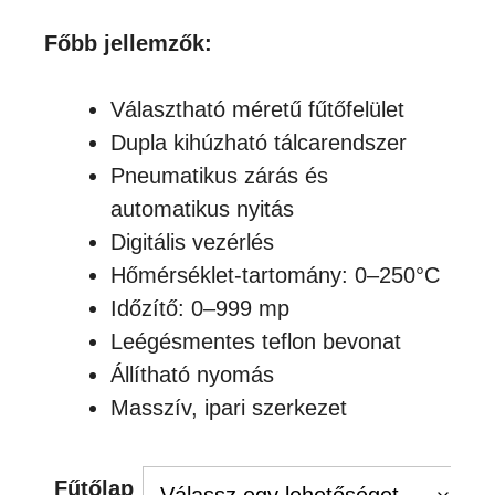
Főbb jellemzők:
Választható méretű fűtőfelület
Dupla kihúzható tálcarendszer
Pneumatikus zárás és
automatikus nyitás
Digitális vezérlés
Hőmérséklet-tartomány: 0–250°C
Időzítő: 0–999 mp
Leégésmentes teflon bevonat
Állítható nyomás
Masszív, ipari szerkezet
Fűtőlap