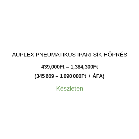
AUPLEX PNEUMATIKUS IPARI SÍK HŐPRÉS
Ártartomány:
439,000
Ft
–
1,384,300
Ft
439,000Ft
(345 669 – 1 090 000Ft + ÁFA)
-
Készleten
1,384,300Ft