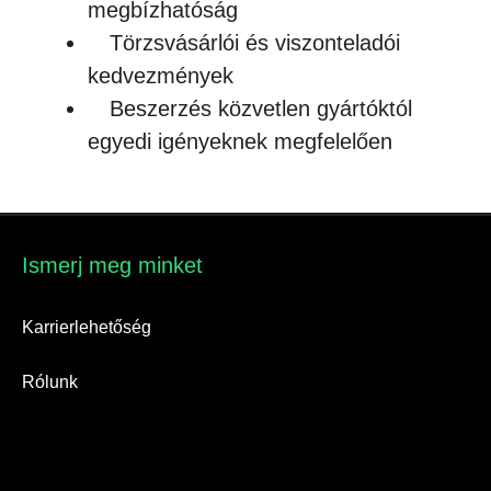
megbízhatóság
Törzsvásárlói és viszonteladói
kedvezmények
Beszerzés közvetlen gyártóktól
egyedi igényeknek megfelelően
Ismerj meg minket​
Karrierlehetőség
Rólunk