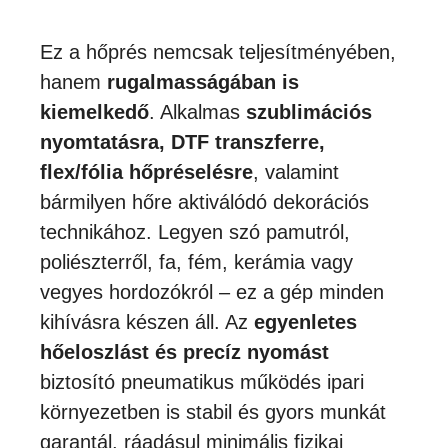
Ez a hőprés nemcsak teljesítményében,
hanem
rugalmasságában is
kiemelkedő
. Alkalmas
szublimációs
nyomtatásra, DTF transzferre,
flex/fólia hőpréselésre
, valamint
bármilyen hőre aktiválódó dekorációs
technikához. Legyen szó pamutról,
poliészterről, fa, fém, kerámia vagy
vegyes hordozókról – ez a gép minden
kihívásra készen áll. Az
egyenletes
hőeloszlást és precíz nyomást
biztosító pneumatikus működés ipari
környezetben is stabil és gyors munkát
garantál, ráadásul minimális fizikai