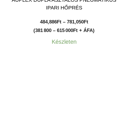
AUPLEX DUPLA ASZTALOS PNEUMATIKUS
IPARI HŐPRÉS
Ártartomány:
484,886
Ft
–
781,050
Ft
484,886Ft
(381 800 – 615 000Ft + ÁFA)
-
Készleten
781,050Ft