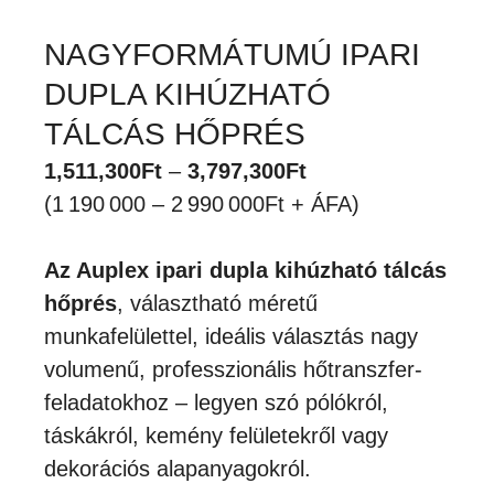
NAGYFORMÁTUMÚ IPARI
DUPLA KIHÚZHATÓ
TÁLCÁS HŐPRÉS
Ártartomány:
1,511,300
Ft
–
3,797,300
Ft
1,511,300Ft
(1 190 000 – 2 990 000Ft + ÁFA)
-
3,797,300Ft
Az Auplex ipari dupla kihúzható tálcás
hőprés
, választható méretű
munkafelülettel, ideális választás nagy
volumenű, professzionális hőtranszfer-
feladatokhoz – legyen szó pólókról,
táskákról, kemény felületekről vagy
dekorációs alapanyagokról.