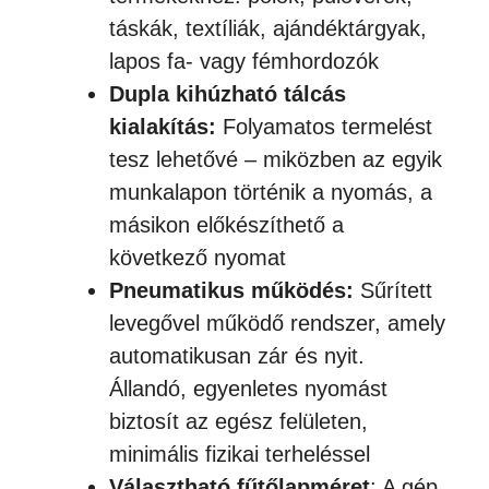
táskák, textíliák, ajándéktárgyak,
lapos fa- vagy fémhordozók
Dupla kihúzható tálcás
kialakítás:
Folyamatos termelést
tesz lehetővé – miközben az egyik
munkalapon történik a nyomás, a
másikon előkészíthető a
következő nyomat
Pneumatikus működés:
Sűrített
levegővel működő rendszer, amely
automatikusan zár és nyit.
Állandó, egyenletes nyomást
biztosít az egész felületen,
minimális fizikai terheléssel
Választható fűtőlapméret
: A gép