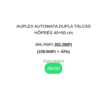
AUPLEX AUTOMATA DUPLA TÁLCÁS
HŐPRÉS 40×50 cm
Original
Current
365,760
Ft
302,260
Ft
price
price
(238 000Ft + ÁFA)
was:
is:
Készleten
365,760Ft.
302,260Ft.
Akció!