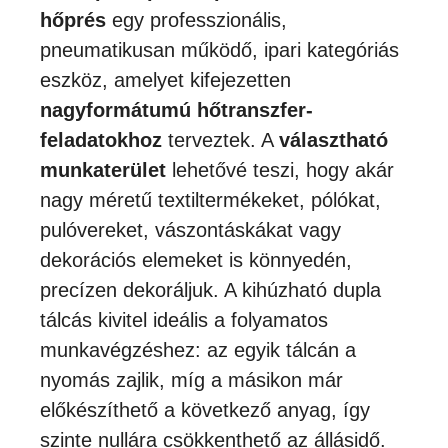
hőprés
egy professzionális,
pneumatikusan működő, ipari kategóriás
eszköz, amelyet kifejezetten
nagyformátumú hőtranszfer-
feladatokhoz
terveztek. A
választható
munkaterület
lehetővé teszi, hogy akár
nagy méretű textiltermékeket, pólókat,
pulóvereket, vászontáskákat vagy
dekorációs elemeket is könnyedén,
precízen dekoráljuk. A kihúzható dupla
tálcás kivitel ideális a folyamatos
munkavégzéshez: az egyik tálcán a
nyomás zajlik, míg a másikon már
előkészíthető a következő anyag, így
szinte nullára csökkenthető az állásidő.