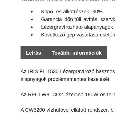
Kopó- és alkatrészek -30%
Garancia időn túli javítás, szerv
Lézergravírozható alapanyagok
Következő gép vásárlása eseté
Leírás
További információk
Az IRIS FL-1530 Lézergravírozó hasznos
alapnyagok problémamentes kezelését.
Az RECI W8 CO2 lézercső 180W-os teljesí
A CW5200 vízhűtővel ellátott rendszer, b