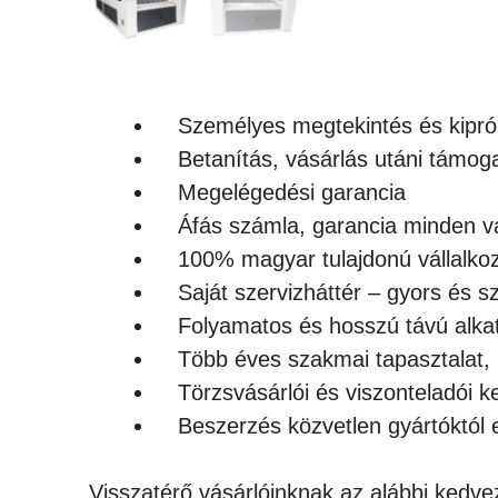
Személyes megtekintés és kipró
Betanítás, vásárlás utáni támog
Megelégedési garancia
Áfás számla, garancia minden v
100% magyar tulajdonú vállalko
Saját szervizháttér – gyors és s
Folyamatos és hosszú távú alkat
Több éves szakmai tapasztalat
Törzsvásárlói és viszonteladói
Beszerzés közvetlen gyártóktól
Visszatérő vásárlóinknak az alábbi kedve