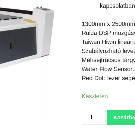
kapcsolatban
1300mm x 2500mm 
Ruida DSP mozgásv
Taiwan Hiwin lineár
Szabályozható leveg
Méhsejtrácsos tárgy
Water Flow Sensor:
Red Dot: lézer seg
Készleten
IRIS
Kosárba
FL-
1530