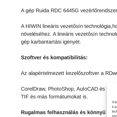
A gép Ruida RDC 6445G vezérlőrendszerre
A HIWIN lineáris vezetősín technológia,h
növeléséhez. A lineáris vezetősín technoló
gép karbantartási igényét.
Szoftver és kompatibilitás:
Az alapértelmezett kezelőszoftver a RDwo
CorelDraw, PhotoShop, AutoCAD és más el
TIF és más formátumokat is.
A l
k a
Rugalmas felhasználás és könnyű kez
tec
bön