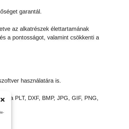
őséget garantál.
etve az alkatrészek élettartamának
t és a pontosságot, valamint csökkenti a
zoftver használatára is.
gatja a PLT, DXF, BMP, JPG, GIF, PNG,
ie-