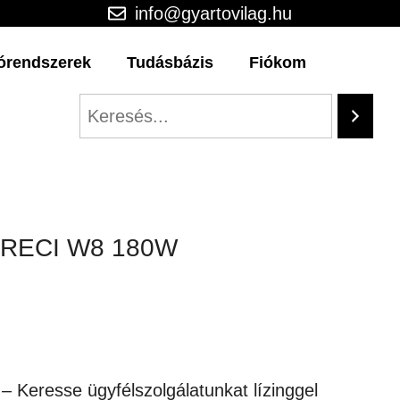
info@gyartovilag.hu
órendszerek
Tudásbázis
Fiókom
0 RECI W8 180W
)
 – Keresse ügyfélszolgálatunkat lízinggel