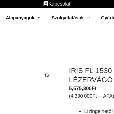
Kapcsolat
Alapanyagok
Szolgáltatások
Gyárt
IRIS FL-153
LÉZERVÁGÓ
5,575,300
Ft
(4 390 000Ft + ÁFA
Lízingelhető!