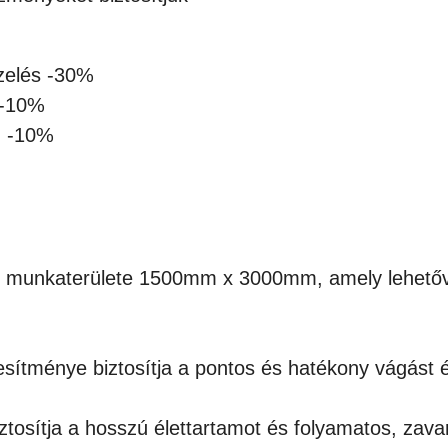
izelés -30%
 -10%
n -10%
 munkaterülete 1500mm x 3000mm, amely lehetővé 
tménye biztosítja a pontos és hatékony vágást é
iztosítja a hosszú élettartamot és folyamatos, zav