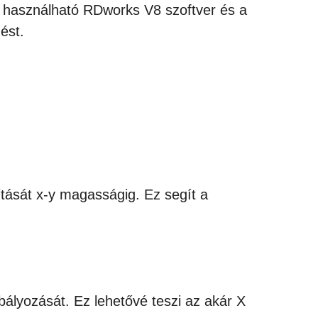
használható RDworks V8 szoftver és a
ést.
tását x-y magasságig. Ez segít a
ályozását. Ez lehetővé teszi az akár X