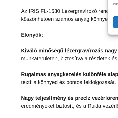
vis
Az IRIS FL-1530 Lézergravírozó rendkív
köszönhetően számos anyag könnyedén f
Előnyök:
Kiváló minőségű lézergravírozás nagy
munkaterületen, biztosítva a részletek é
Rugalmas anyagkezelés különféle ala
textília könnyed és pontos feldolgozását.
Nagy teljesítmény és precíz vezérlőre
eredményeket biztosít, és a Ruida vezérl