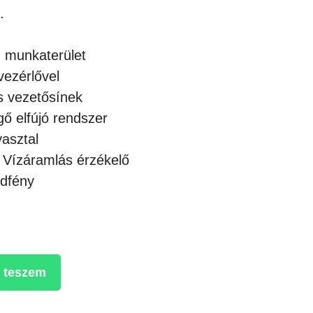
.
munkaterület
ezérlővel
is vezetősínek
ő elfújó rendszer
asztal
 Vízáramlás érzékelő
édfény
 teszem