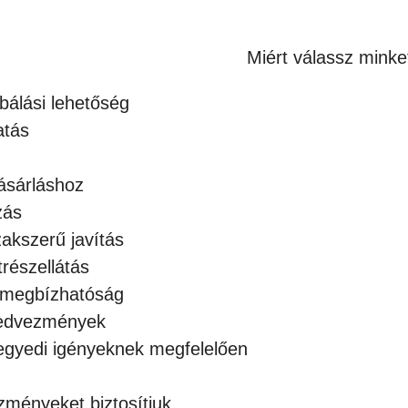
RECI
W8
Miért válassz minke
180W
LÉZERVÁGÓ
bálási lehetőség
mennyiség
atás
ásárláshoz
zás
zakszerű javítás
részellátás
, megbízhatóság
 kedvezmények
 egyedi igényeknek megfelelően
zményeket biztosítjuk