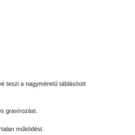
teszi a nagyméretű táblásított
s gravírozást.
artalan működést.