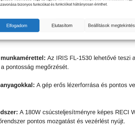
szavonása bizonyos funkciókat és funkciókat hátrányosan érinthet.
ül sokoldalúan alkalmazható. Nagy munkaméreténe
eldolgozható.
Elfogadom
Elutasítom
Beállítások megtekinté
 munkamérettel:
Az IRIS FL-1530 lehetővé teszi a
s a pontosság megőrzését.
panyagokkal:
A gép erős lézerforrása és pontos vezé
ndszer:
A 180W csúcsteljesítményre képes RECI W8 
őrendszer pontos mozgatást és vezérlést nyújt.