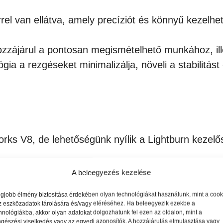
l van ellátva, amely precíziót és könnyű kezelhet
ozzájárul a pontosan megismételhető munkához, ill
gia a rezgéseket minimalizálja, növeli a stabilitás
rks V8, de lehetőségünk nyílik a Lightburn kezelős
terjedt grafikai szoftverekkel kompatibilis, támo
A beleegyezés kezelése
egjobb élmény biztosítása érdekében olyan technológiákat használunk, mint a cook
z eszközadatok tárolására és/vagy eléréséhez. Ha beleegyezik ezekbe a
elhetőség:
hnológiákba, akkor olyan adatokat dolgozhatunk fel ezen az oldalon, mint a
gészési viselkedés vagy az egyedi azonosítók. A hozzájárulás elmulasztása vagy