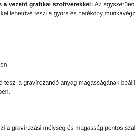
a vezető grafikai szoftverekkel:
Az egyszerűen 
ekkel lehetővé teszi a gyors és hatékony munkavégz
en –
é teszi a gravírozandó anyag magasságának beállí
ben.
szi a gravírozási mélység és magasság pontos szab