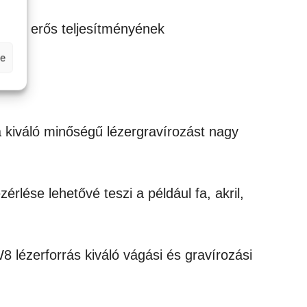
k és erős teljesítményének
se
 kiváló minőségű lézergravírozást nagy
rlése lehetővé teszi a például fa, akril,
lézerforrás kiváló vágási és gravírozási