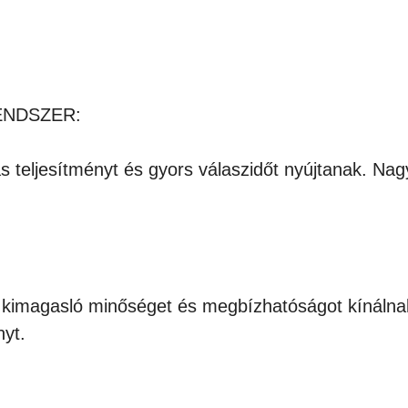
ENDSZER:
teljesítményt és gyors válaszidőt nyújtanak. Na
 kimagasló minőséget és megbízhatóságot kínálnak.
nyt.