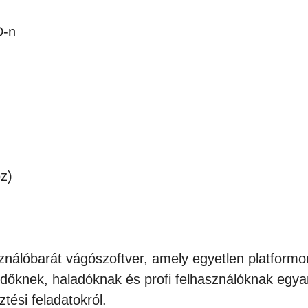
D-n
oz)
nálóbarát vágószoftver, amely egyetlen platformon 
zdőknek, haladóknak és profi felhasználóknak egya
ési feladatokról.