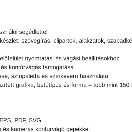
sználói segédlettel
készlet: szövegírás, clipartok, alakzatok, szabadk
előfelület nyomtatási és vágási beállításokhoz
ű és kontúrvágás támogatása
se, színpaletta és színkeverő használata
ített grafika, betűtípus és forma – több mint 150 
, EPS, PDF, SVG
s és kamerás kontúrvágó gépekkel