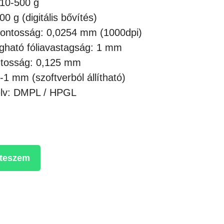
10-500 g
0 g (digitális bővítés)
pontosság: 0,0254 mm (1000dpi)
gható fóliavastagság: 1 mm
ntosság: 0,125 mm
-1 mm (szoftverból állítható)
elv: DMPL / HPGL
 teszem