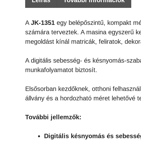
Leírás
További információk
A
JK-1351
egy belépőszintű, kompakt mére
számára terveztek. A masina egyszerű ke
megoldást kínál matricák, feliratok, deko
A digitális sebesség- és késnyomás-szabá
munkafolyamatot biztosít.
Elsősorban kezdőknek, otthoni felhaszná
állvány és a hordozható méret lehetővé t
További jellemzők:
Digitális késnyomás és sebess