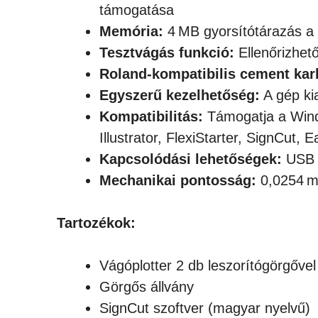
támogatása
Memória:
4 MB gyorsítótárazás a
Tesztvágás funkció:
Ellenőrizhető
Roland-kompatibilis cement kar
Egyszerű kezelhetőség:
A gép ki
Kompatibilitás:
Támogatja a Wind
Illustrator, FlexiStarter, SignCut, 
Kapcsolódási lehetőségek:
USB 2
Mechanikai pontosság:
0,0254 mm
Tartozékok:
Vágóplotter 2 db leszorítógörgővel
Görgős állvány
SignCut szoftver (magyar nyelvű)