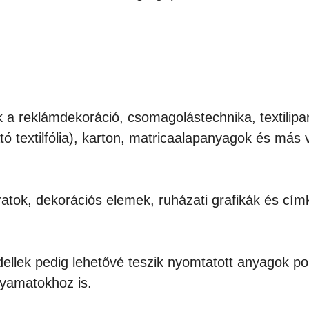
a reklámdekoráció, csomagolástechnika, textilipar 
alható textilfólia), karton, matricaalapanyagok és m
ratok, dekorációs elemek, ruházati grafikák és cím
ellek pedig lehetővé teszik nyomtatott anyagok po
lyamatokhoz is.