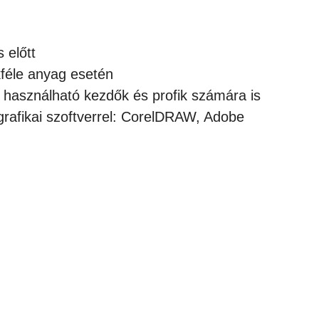
 előtt
kféle anyag esetén
 használható kezdők és profik számára is
afikai szoftverrel: CorelDRAW, Adobe