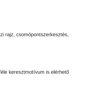
ézi rajz, csomópontszerkesztés,
féle keresztmotívum is elérhető