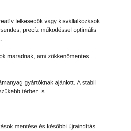
eatív lelkesedők vagy kisvállalkozások
csendes, precíz működéssel optimális
.
ítások maradnak, ami zökkenőmentes
manyag-gyártóknak ajánlott. A stabil
szűkebb térben is.
ások mentése és későbbi újraindítás