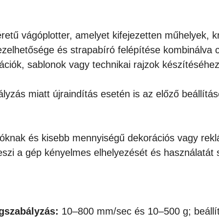
tű vágóplotter, amelyet kifejezetten műhelyek, kr
zelhetősége és strapabíró felépítése kombinálva 
rációk, sablonok vagy technikai rajzok készítéséhez
lyzás miatt újraindítás esetén is az előző beáll
lóknak és kisebb mennyiségű dekorációs vagy reklá
eszi a gép kényelmes elhelyezését és használatát 
égszabályzás:
10–800 mm/sec és 10–500 g; beállít