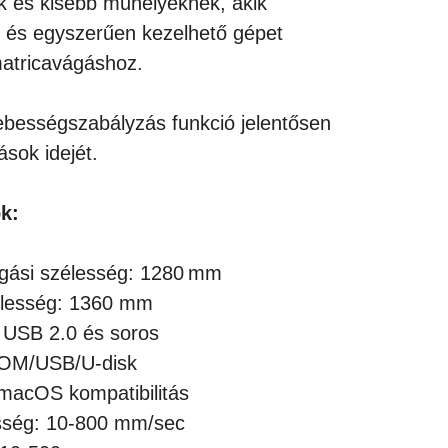
k és kisebb műhelyeknek, akik
 és egyszerűen kezelhető gépet
matricavágáshoz.
 sebességszabályzás funkció jelentősen
ások idejét.
k:
gási szélesség: 1280 mm
élesség: 1360 mm
 USB 2.0 és soros
COM/USB/U-disk
macOS kompatibilitás
sség: 10-800 mm/sec