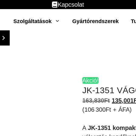
Kapcsolat
Szolgáltatások
Gyártórendszerek
T
Akció!
JK-1351 VÁ
Original
163,830
Ft
135,001
price
(106 300Ft + ÁFA)
was:
163,830F
A
JK-1351 kompakt