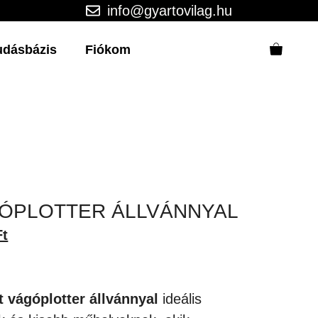
info@gyartovilag.hu
udásbázis
Fiókom
GÓPLOTTER ÁLLVÁNNYAL
Current
Ft
price
is:
t.
135,001Ft.
 vágóplotter állvánnyal
ideális