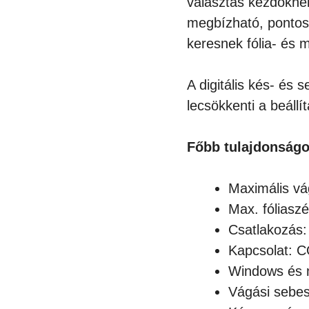
választás kezdőkne
megbízható, pontos
keresnek fólia- és 
A digitális kés- és
lecsökkenti a beállít
Főbb tulajdonságo
Maximális vá
Max. fóliasz
Csatlakozás:
Kapcsolat: 
Windows és 
Vágási sebe