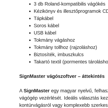
3 db Roland-kompatibilis vágókés
Kézikönyv és illesztőprogramok C
Tápkábel
Soros kábel
USB kábel
Tokmány vágáshoz
Tokmány tollhoz (rajzoláshoz)
Biztosíték, imbuszkulcs
Takartó textil (pormentes tárolásh
SignMaster vágószoftver – áttekintés
A
SignMaster
egy magyar nyelvű, felhasz
vágógép vezérlését. Ideális választás ke
kontúrvágásról vagy komplexebb szerkeszt