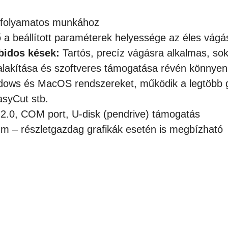
 folyamatos munkához
 a beállított paraméterek helyessége az éles vágás
bidos kések:
Tartós, precíz vágásra alkalmas, so
alakítása és szoftveres támogatása révén könnyen
ows és MacOS rendszereket, működik a legtöbb gr
EasyCut stb.
.0, COM port, U-disk (pendrive) támogatás
 – részletgazdag grafikák esetén is megbízható