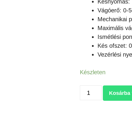
Késnyomás: 
Vágóerő: 0-50
Mechanikai 
Maximális vá
Ismétlési po
Kés ofszet: 0
Vezérlési ny
Készleten
JK-
Kosárba
1351
VÁGÓPLOTTER
ÁLLVÁNNYAL
mennyiség