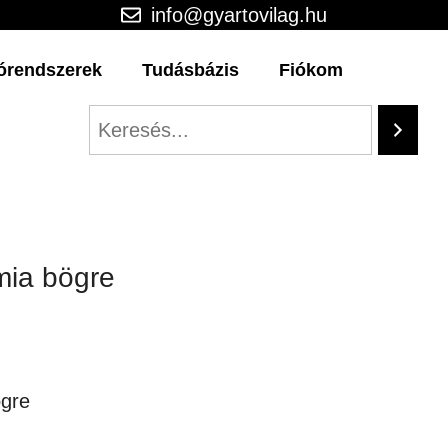
info@gyartovilag.hu
órendszerek
Tudásbázis
Fiókom
mia bögre
ögre