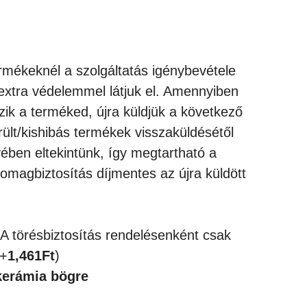
rmékeknél a szolgáltatás igénybevétele
extra védelemmel látjuk el. Amennyiben
zik a terméked, újra küldjük a következő
rült/kishibás termékek visszaküldésétől
ében eltekintünk, így megtartható a
omagbiztosítás díjmentes az újra küldött
 A törésbiztosítás rendelésenként csak
(+
1,461
Ft
)
kerámia bögre