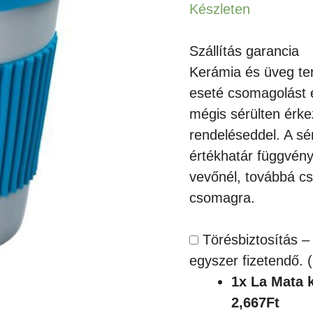
Készleten
Szállítás garancia
Kerámia és üveg te
eseté csomagolást 
mégis sérülten érke
rendeléseddel. A sé
értékhatár függvény
vevőnél, továbbá cs
csomagra.
Törésbiztosítás –
egyszer fizetendő.
1x
La Mata 
2,667Ft