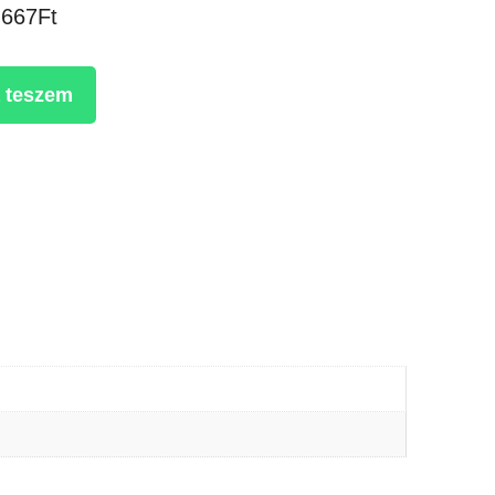
,667Ft
 teszem