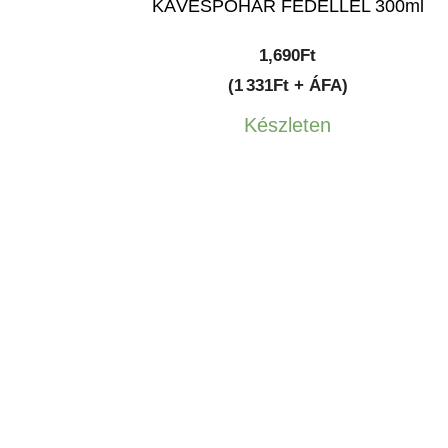
KÁVÉSPOHÁR FEDÉLLEL 300ml
1,690
Ft
(1 331Ft + ÁFA)
Készleten