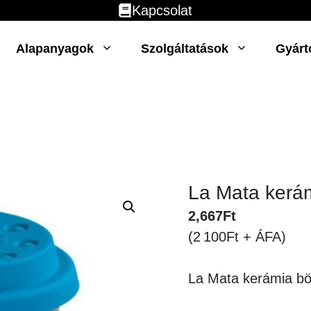
Kapcsolat
Alapanyagok
Szolgáltatások
Gyárt
La Mata kerá
2,667
Ft
(2 100Ft + ÁFA)
La Mata kerámia b