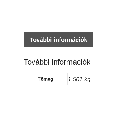
mennyi
tesz
További információk
További információk
1.501 kg
Tömeg