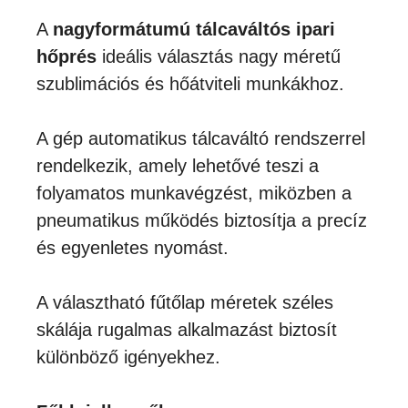
-
3,797,300Ft
A
nagyformátumú tálcaváltós ipari
hőprés
ideális választás nagy méretű
szublimációs és hőátviteli munkákhoz.
A gép automatikus tálcaváltó rendszerrel
rendelkezik, amely lehetővé teszi a
folyamatos munkavégzést, miközben a
pneumatikus működés biztosítja a precíz
és egyenletes nyomást.
A választható fűtőlap méretek széles
skálája rugalmas alkalmazást biztosít
különböző igényekhez.