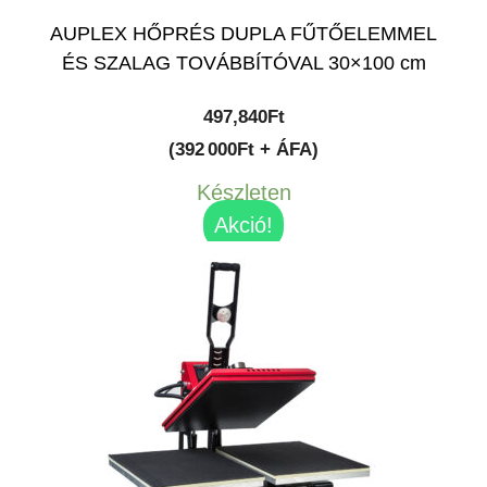
AUPLEX HŐPRÉS DUPLA FŰTŐELEMMEL
ÉS SZALAG TOVÁBBÍTÓVAL 30×100 cm
497,840
Ft
(392 000Ft + ÁFA)
Készleten
Akció!