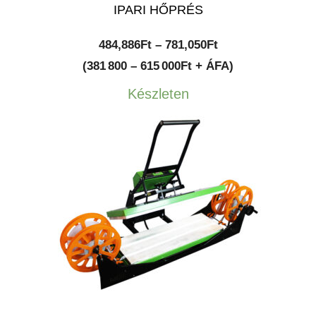
IPARI HŐPRÉS
Ártartomány:
484,886
Ft
–
781,050
Ft
484,886Ft
(381 800 – 615 000Ft + ÁFA)
-
Készleten
781,050Ft