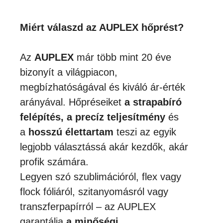
Miért válaszd az AUPLEX hőprést?
Az
AUPLEX
már több mint 20 éve
bizonyít a világpiacon,
megbízhatóságával és kiváló ár-érték
arányával. Hőpréseiket
a strapabíró
felépítés, a precíz teljesítmény
és
a
hosszú élettartam
teszi az egyik
legjobb választássá akár kezdők, akár
profik számára.
Legyen szó szublimációról, flex vagy
flock fóliáról, szitanyomásról vagy
transzferpapírról – az AUPLEX
garantálja
a minőségi