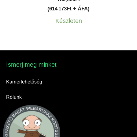
(614 173Ft + ÁFA)
Készleten
Ismerj meg minket​
Karrierlehetőség
Rólunk