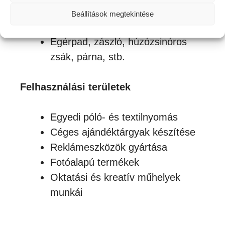
Alumínium, kő, fa vagy üveg
Beállítások megtekintése
speciális szublimációs bevonattal
Egérpad, zászló, húzózsinóros
zsák, párna, stb.
Felhasználási területek
Egyedi póló- és textilnyomás
Céges ajándéktárgyak készítése
Reklámeszközök gyártása
Fotóalapú termékek
Oktatási és kreatív műhelyek
munkái