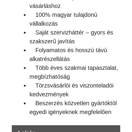
vásárláshoz
100% magyar tulajdonú
vállalkozás
Saját szervizháttér – gyors és
szakszerű javítás
Folyamatos és hosszú távú
alkatrészellátás
Több éves szakmai tapasztalat,
megbízhatóság
Törzsvásárlói és viszonteladói
kedvezmények
Beszerzés közvetlen gyártóktól
egyedi igényeknek megfelelően