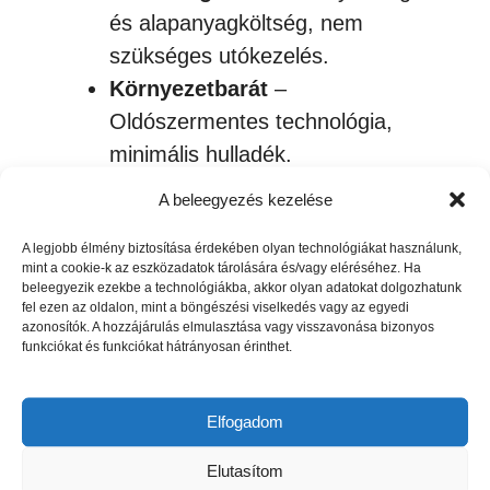
és alapanyagköltség, nem
szükséges utókezelés.
Környezetbarát
–
Oldószermentes technológia,
minimális hulladék.
Biztonságos
– Nem szükséges
A beleegyezés kezelése
vegyi anyag, zárt rendszerű
A legjobb élmény biztosítása érdekében olyan technológiákat használunk,
működés.
mint a cookie-k az eszközadatok tárolására és/vagy eléréséhez. Ha
beleegyezik ezekbe a technológiákba, akkor olyan adatokat dolgozhatunk
fel ezen az oldalon, mint a böngészési viselkedés vagy az egyedi
Szublimálható anyagok
azonosítók. A hozzájárulás elmulasztása vagy visszavonása bizonyos
funkciókat és funkciókat hátrányosan érinthet.
100% poliészter vagy poliészter
bevonatú textíliák
Elfogadom
Poliészterrel bevont bögrék,
Elutasítom
kulacsok, táblák