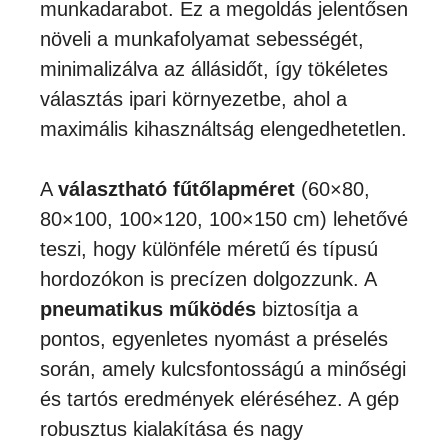
munkadarabot. Ez a megoldás jelentősen
növeli a munkafolyamat sebességét,
minimalizálva az állásidőt, így tökéletes
választás ipari környezetbe, ahol a
maximális kihasználtság elengedhetetlen.
A
választható fűtőlapméret
(60×80,
80×100, 100×120, 100×150 cm) lehetővé
teszi, hogy különféle méretű és típusú
hordozókon is precízen dolgozzunk. A
pneumatikus működés
biztosítja a
pontos, egyenletes nyomást a préselés
során, amely kulcsfontosságú a minőségi
és tartós eredmények eléréséhez. A gép
robusztus kialakítása és nagy