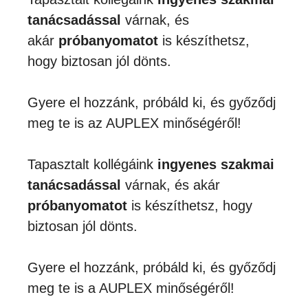
tanácsadással
várnak, és
akár
próbanyomatot
is készíthetsz,
hogy biztosan jól dönts.
Gyere el hozzánk, próbáld ki, és győződj
meg te is az AUPLEX minőségéről!
Tapasztalt kollégáink
ingyenes szakmai
tanácsadással
várnak, és akár
próbanyomatot
is készíthetsz, hogy
biztosan jól dönts.
Gyere el hozzánk, próbáld ki, és győződj
meg te is a AUPLEX minőségéről!