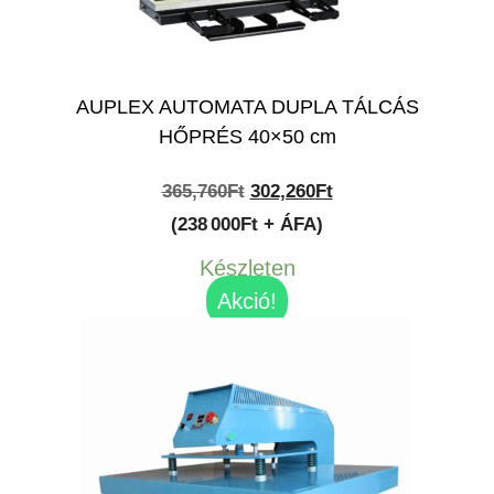
AUPLEX AUTOMATA DUPLA TÁLCÁS
HŐPRÉS 40×50 cm
Original
Current
365,760
Ft
302,260
Ft
price
price
(238 000Ft + ÁFA)
was:
is:
Készleten
365,760Ft.
302,260Ft.
Akció!