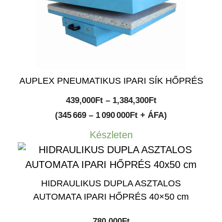
AUPLEX PNEUMATIKUS IPARI SÍK HŐPRÉS
Ártartomány:
439,000
Ft
–
1,384,300
Ft
439,000Ft
(345 669 – 1 090 000Ft + ÁFA)
-
Készleten
1,384,300Ft
HIDRAULIKUS DUPLA ASZTALOS
AUTOMATA IPARI HŐPRÉS 40×50 cm
780,000
Ft