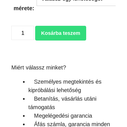
mérete:
NAGYFORMÁTUMÚ
Kosárba teszem
TÁLCAVÁLTÓS
IPARI
HŐPRÉS
mennyiség
Miért válassz minket?
Személyes megtekintés és
kipróbálási lehetőség
Betanítás, vásárlás utáni
támogatás
Megelégedési garancia
Áfás számla, garancia minden