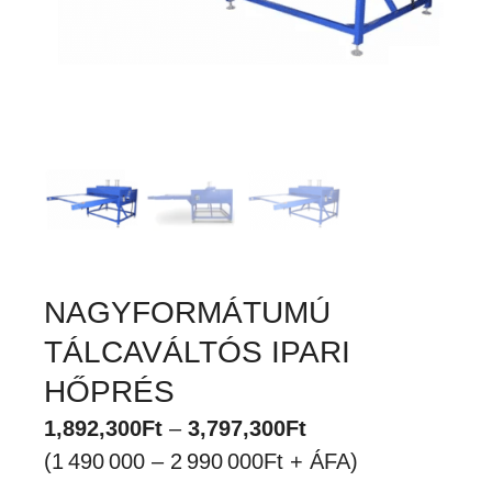
NAGYFORMÁTUMÚ
TÁLCAVÁLTÓS IPARI
HŐPRÉS
Ártartomány:
1,892,300
Ft
–
3,797,300
Ft
1,892,300Ft
(1 490 000 – 2 990 000Ft + ÁFA)