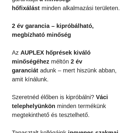
hőfixálást
minden alkalmazási területen.
2 év garancia – kipróbálható,
megbízható minőség
Az
AUPLEX hőprések kiváló
minőségéhez
méltón
2 év
garanciát
adunk – mert hiszünk abban,
amit kínálunk.
Szeretnéd élőben is kipróbálni?
Váci
telephelyünkön
minden termékünk
megtekinthető és tesztelhető.
Tapasztalt kollégáink
ingyenes szakmai