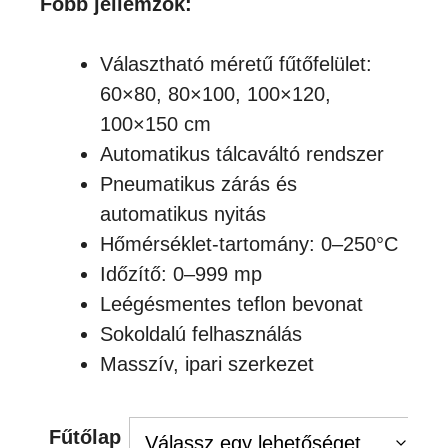
Főbb jellemzők:
Választható méretű fűtőfelület:
60×80, 80×100, 100×120,
100×150 cm
Automatikus tálcaváltó rendszer
Pneumatikus zárás és
automatikus nyitás
Hőmérséklet-tartomány: 0–250°C
Időzítő: 0–999 mp
Leégésmentes teflon bevonat
Sokoldalú felhasználás
Masszív, ipari szerkezet
Fűtőlap