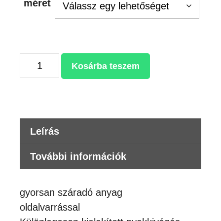
méret
Póló
Kosárba teszem
férfi
mennyiség
Leírás
További információk
gyorsan száradó anyag
oldalvarrással