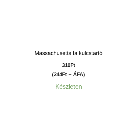
Massachusetts fa kulcstartó
310
Ft
(244Ft + ÁFA)
Készleten