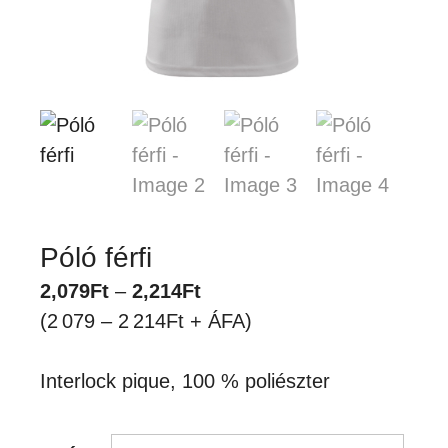
Póló férfi
Ártartomány:
2,079
Ft
–
2,214
Ft
2,079Ft
(2 079 – 2 214Ft + ÁFA)
-
2,214Ft
Interlock pique, 100 % poliészter