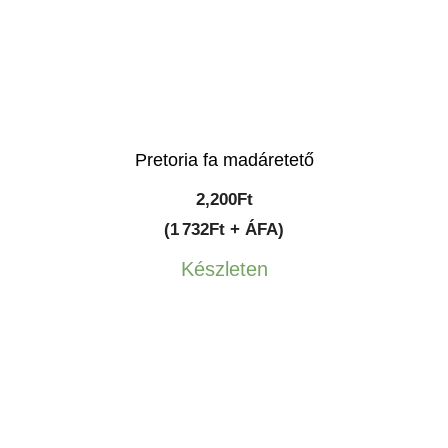
Pretoria fa madáretető
2,200
Ft
(1 732Ft + ÁFA)
Készleten