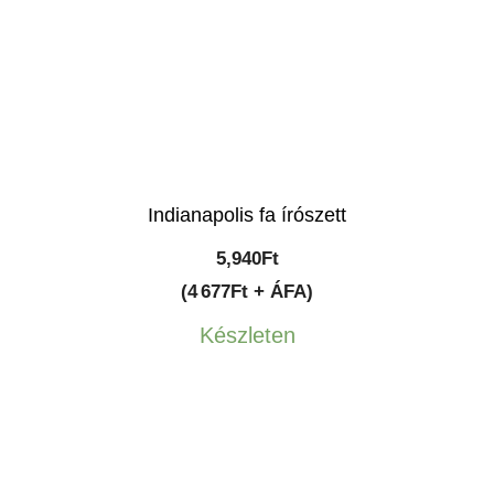
Indianapolis fa írószett
5,940
Ft
(4 677Ft + ÁFA)
Készleten