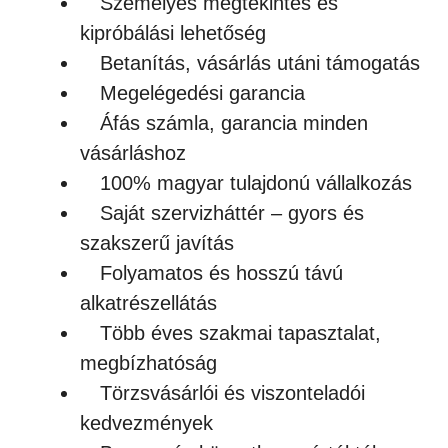
Személyes megtekintés és
kipróbálási lehetőség
Betanítás, vásárlás utáni támogatás
Megelégedési garancia
Áfás számla, garancia minden
vásárláshoz
100% magyar tulajdonú vállalkozás
Saját szervizháttér – gyors és
szakszerű javítás
Folyamatos és hosszú távú
alkatrészellátás
Több éves szakmai tapasztalat,
megbízhatóság
Törzsvásárlói és viszonteladói
kedvezmények