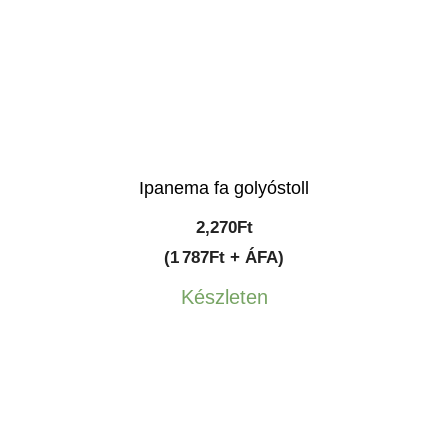
Ipanema fa golyóstoll
2,270
Ft
(1 787Ft + ÁFA)
Készleten