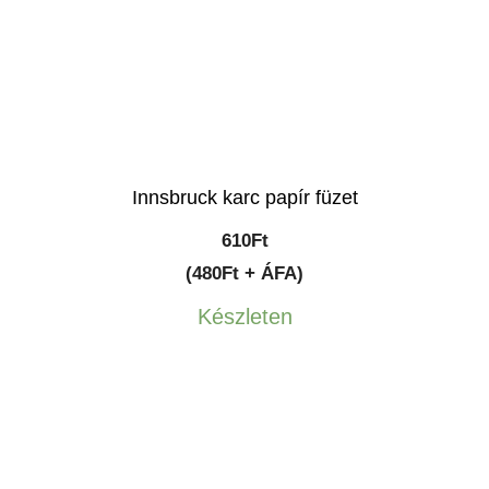
Innsbruck karc papír füzet
610
Ft
(480Ft + ÁFA)
Készleten