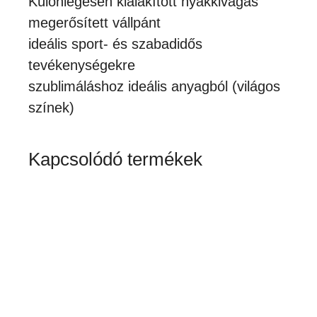
Különlegesen kialakított nyakkivágás
megerősített vállpánt
ideális sport- és szabadidős
tevékenységekre
szublimáláshoz ideális anyagból (világos
színek)
Kapcsolódó termékek