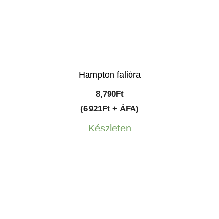
Hampton falióra
8,790
Ft
(6 921Ft + ÁFA)
Készleten