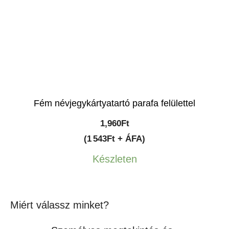
Fém névjegykártyatartó parafa felülettel
1,960
Ft
(1 543Ft + ÁFA)
Készleten
Miért válassz minket?