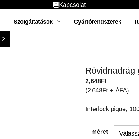
Kapcsolat
Szolgáltatások
Gyártórendszerek
T
Rövidnadrág 
2,648
Ft
(2 648Ft + ÁFA)
Interlock pique, 10
méret