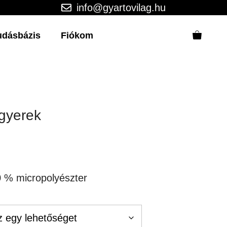
info@gyartovilag.hu
udásbázis
Fiókom
gyerek
0 % micropolyészter