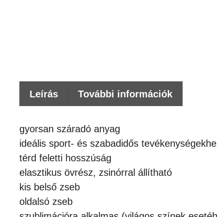
Leírás
További információk
gyorsan száradó anyag
ideális sport- és szabadidős tevékenységekhe
térd feletti hosszúság
elasztikus övrész, zsinórral állítható
kis belső zseb
oldalsó zseb
szublimációra alkalmas (világos színek eseté