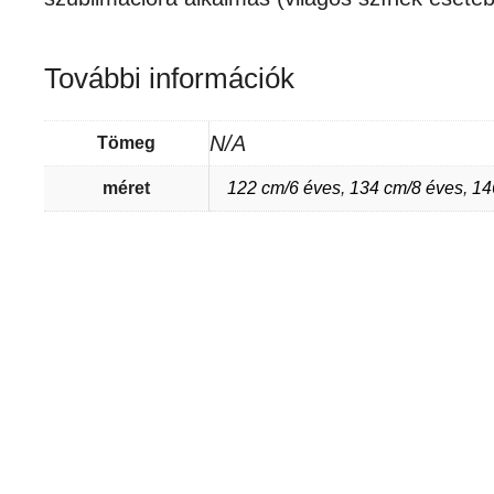
További információk
N/A
Tömeg
méret
122 cm/6 éves
,
134 cm/8 éves
,
14