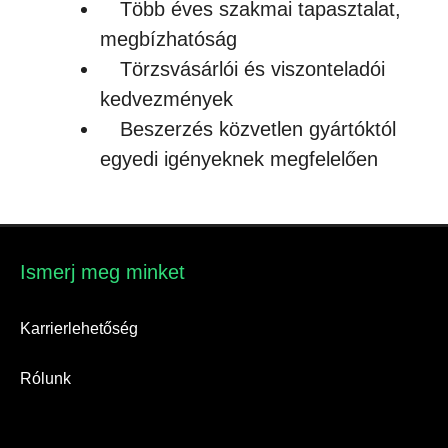
Több éves szakmai tapasztalat,
megbízhatóság
Törzsvásárlói és viszonteladói
kedvezmények
Beszerzés közvetlen gyártóktól
egyedi igényeknek megfelelően
Ismerj meg minket​
Karrierlehetőség
Rólunk