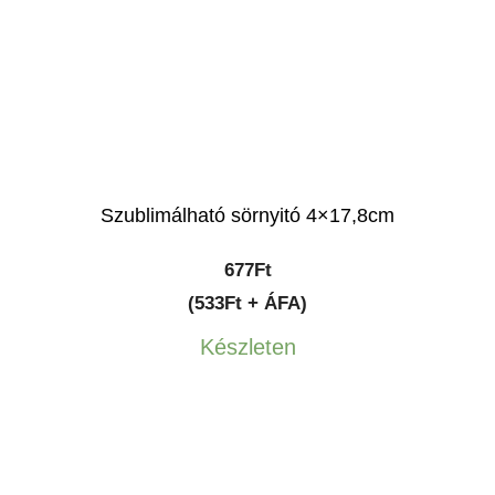
Szublimálható sörnyitó 4×17,8cm
677
Ft
(533Ft + ÁFA)
Készleten