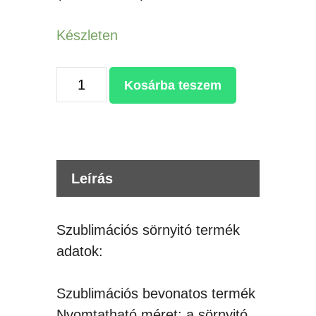
Készleten
ROZSDAMENTES
Kosárba teszem
ACÉL
SZUBLIMÁLHATÓ
SÖRNYITÓ
LÁNCCAL
Leírás
mennyiség
Szublimációs sörnyitó termék
adatok:
Szublimációs bevonatos termék
Nyomtatható méret: a sörnyitó