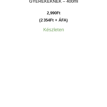
GYEREKEKNEK – 400ml
2,990
Ft
(2 354Ft + ÁFA)
Készleten