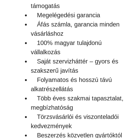
támogatás
Megelégedési garancia
Áfás számla, garancia minden
vásárláshoz
100% magyar tulajdonú
vállalkozás
Saját szervizháttér – gyors és
szakszerű javítás
Folyamatos és hosszú távú
alkatrészellátás
Több éves szakmai tapasztalat,
megbízhatóság
Törzsvásárlói és viszonteladói
kedvezmények
Beszerzés közvetlen gyártóktól