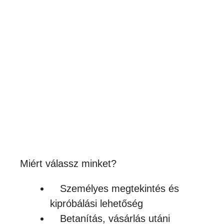
Red Dot Pointer CO2
lézergravírozókhoz
5,969
Ft
(4 700Ft + ÁFA)
Készleten
Miért válassz minket?
Személyes megtekintés és
kipróbálási lehetőség
Betanítás, vásárlás utáni