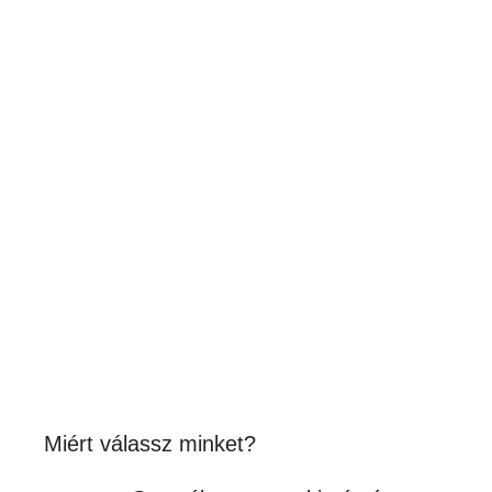
DTF POROZÓ ÉS HŐALAGÚT A3
MÉRETHEZ
348,000
Ft
(274 016Ft + ÁFA)
Készleten
Miért válassz minket?