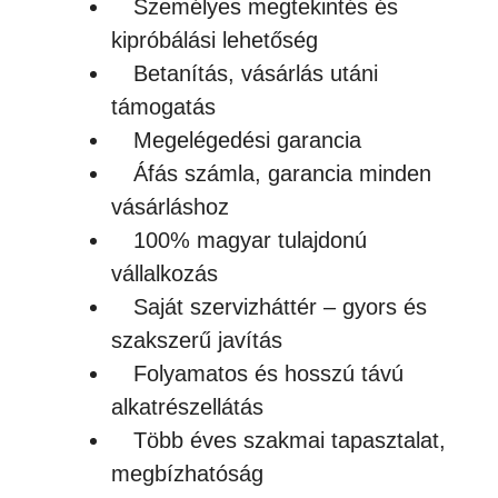
Személyes megtekintés és
kipróbálási lehetőség
Betanítás, vásárlás utáni
támogatás
Megelégedési garancia
Áfás számla, garancia minden
vásárláshoz
100% magyar tulajdonú
vállalkozás
Saját szervizháttér – gyors és
szakszerű javítás
Folyamatos és hosszú távú
alkatrészellátás
Több éves szakmai tapasztalat,
megbízhatóság