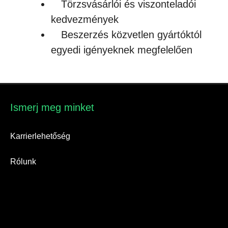
Törzsvásárlói és viszonteladói
kedvezmények
Beszerzés közvetlen gyártóktól
egyedi igényeknek megfelelően
Ismerj meg minket​
Karrierlehetőség
Rólunk