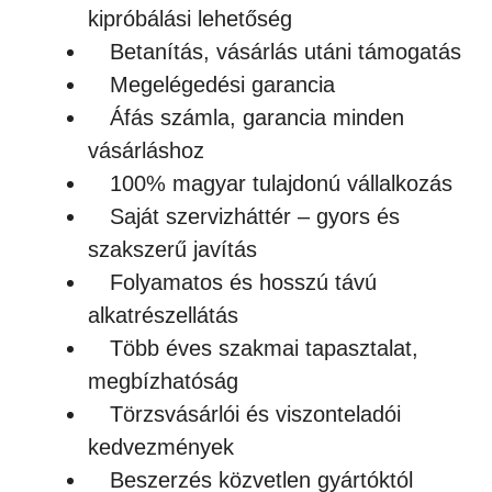
kipróbálási lehetőség
Betanítás, vásárlás utáni támogatás
Megelégedési garancia
Áfás számla, garancia minden
vásárláshoz
100% magyar tulajdonú vállalkozás
Saját szervizháttér – gyors és
szakszerű javítás
Folyamatos és hosszú távú
alkatrészellátás
Több éves szakmai tapasztalat,
megbízhatóság
Törzsvásárlói és viszonteladói
kedvezmények
Beszerzés közvetlen gyártóktól