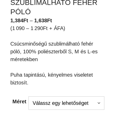
SZUBLIMÁLHATÓ FEHÉR
PÓLÓ
Ártartomány:
1,384
Ft
–
1,638
Ft
1,384Ft
(1 090 – 1 290Ft + ÁFA)
-
1,638Ft
Csúcsminőségű szublimálható fehér
póló, 100% poliészterből S, M és L-es
méretekben
Puha tapintású, kényelmes viseletet
biztosít.
Méret