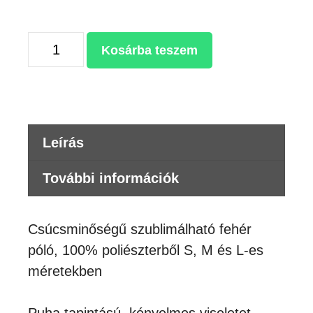
SZUBLIMÁLHATÓ
Kosárba teszem
FEHÉR
PÓLÓ
mennyiség
Leírás
További információk
Csúcsminőségű szublimálható fehér
póló, 100% poliészterből S, M és L-es
méretekben