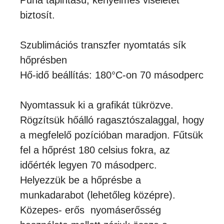
Puha tapintású, kényelmes viseletet
biztosít.
Szublimációs transzfer nyomtatás sík
hőprésben
Hő-idő beállítás: 180°C-on 70 másodperc
Nyomtassuk ki a grafikát tükrözve.
Rögzítsük hőálló ragasztószalaggal, hogy
a megfelelő pozícióban maradjon. Fűtsük
fel a hőprést 180 celsius fokra, az
időérték legyen 70 másodperc.
Helyezzük be a hőprésbe a
munkadarabot (lehetőleg középre).
Közepes- erős nyomáserősség