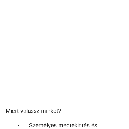
Szublimálható ovis ruhazsák
3,190
Ft
(2 512Ft + ÁFA)
Készleten
Miért válassz minket?
Személyes megtekintés és