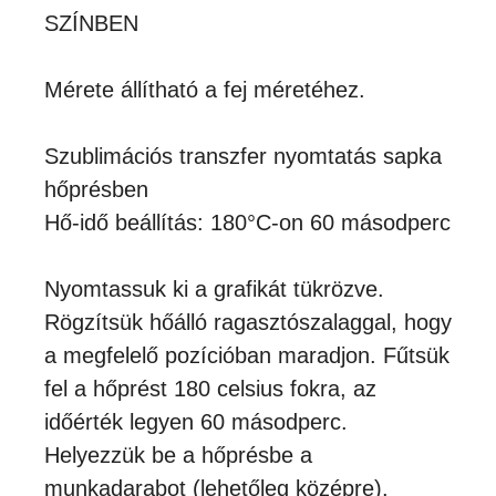
SZÍNBEN
Mérete állítható a fej méretéhez.
Szublimációs transzfer nyomtatás sapka
hőprésben
Hő-idő beállítás: 180°C-on 60 másodperc
Nyomtassuk ki a grafikát tükrözve.
Rögzítsük hőálló ragasztószalaggal, hogy
a megfelelő pozícióban maradjon. Fűtsük
fel a hőprést 180 celsius fokra, az
időérték legyen 60 másodperc.
Helyezzük be a hőprésbe a
munkadarabot (lehetőleg középre).