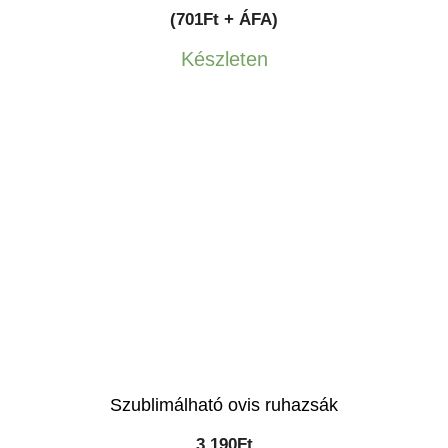
(701Ft + ÁFA)
Készleten
Szublimálható ovis ruhazsák
3,190
Ft