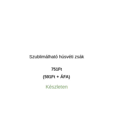
Szublimálható húsvéti zsák
751
Ft
(591Ft + ÁFA)
Készleten