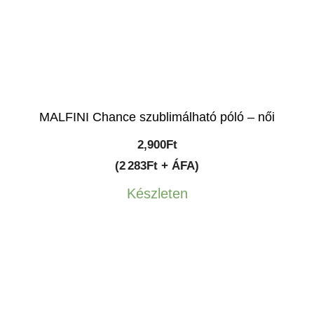
MALFINI Chance szublimálható póló – női
2,900
Ft
(2 283Ft + ÁFA)
Készleten