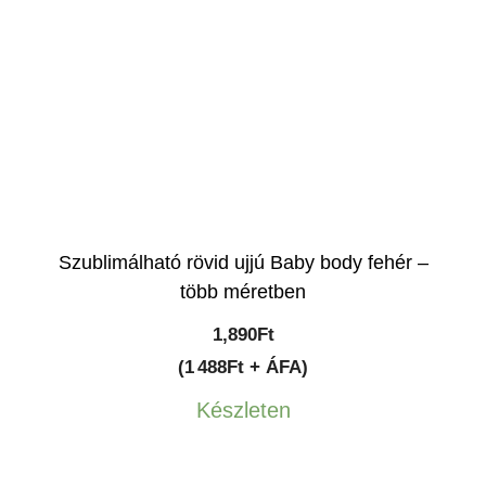
Szublimálható rövid ujjú Baby body fehér –
több méretben
1,890
Ft
(1 488Ft + ÁFA)
Készleten