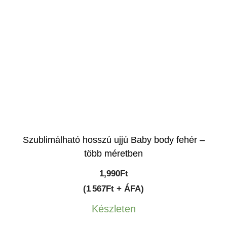
Szublimálható hosszú ujjú Baby body fehér –
több méretben
1,990
Ft
(1 567Ft + ÁFA)
Készleten