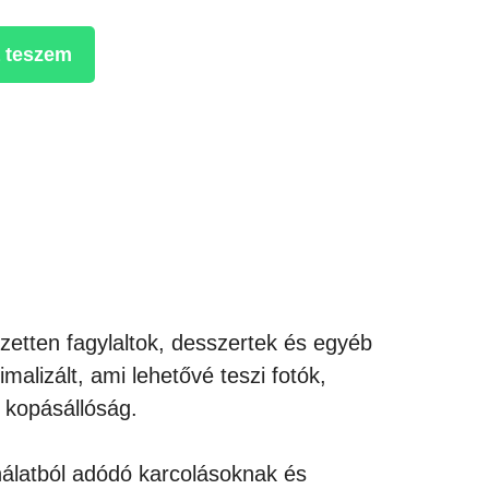
 teszem
zetten fagylaltok, desszertek és egyéb
malizált, ami lehetővé teszi fotók,
a kopásállóság.
ználatból adódó karcolásoknak és