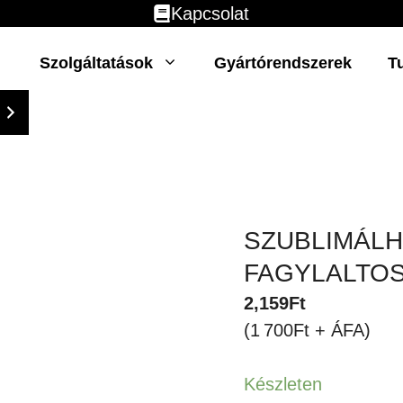
Kapcsolat
Szolgáltatások
Gyártórendszerek
T
SZUBLIMÁLH
FAGYLALTOS
2,159
Ft
(1 700Ft + ÁFA)
Készleten