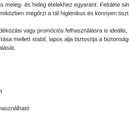
s meleg- és hideg ételekhez egyaránt. Felülete sim
 miközben megőrzi a tál higiénikus és könnyen tisztí
ndékozási vagy promóciós felhasználásra is ideális,
sa mellett stabil, lapos alja biztosítja a biztonsá
alását.
t
használható