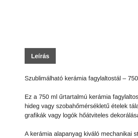
Leírás
Szublimálható kerámia fagylaltostál – 75
Ez a 750 ml űrtartalmú kerámia fagylalto
hideg vagy szobahőmérsékletű ételek tálal
grafikák vagy logók hőátviteles dekorálás
A kerámia alapanyag kiváló mechanikai st