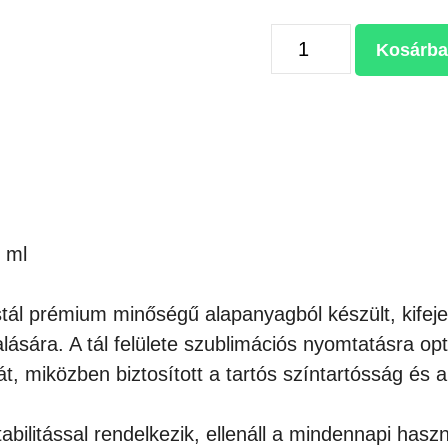
SZUBLIMÁLHATÓ
Kosárba
KERÁMIA
FAGYLALTOSTÁL
750ML
mennyiség
0 ml
stál prémium minőségű alapanyagból készült, kifeje
ására. A tál felülete szublimációs nyomtatásra opti
át, miközben biztosított a tartós színtartósság és 
abilitással rendelkezik, ellenáll a mindennapi has