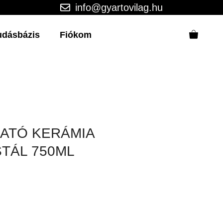
info@gyartovilag.hu
udásbázis
Fiókom
ATÓ KERÁMIA
TÁL 750ML