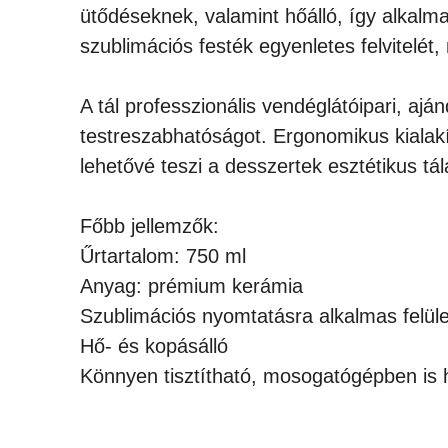
ütődéseknek, valamint hőálló, így alkalma
szublimációs festék egyenletes felvitelét,
A tál professzionális vendéglátóipari, ajá
testreszabhatóságot. Ergonomikus kialakítá
lehetővé teszi a desszertek esztétikus tál
Főbb jellemzők:
Űrtartalom: 750 ml
Anyag: prémium kerámia
Szublimációs nyomtatásra alkalmas felüle
Hő- és kopásálló
Könnyen tisztítható, mosogatógépben is 