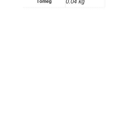
0.04 kg
Tömeg
Akció!