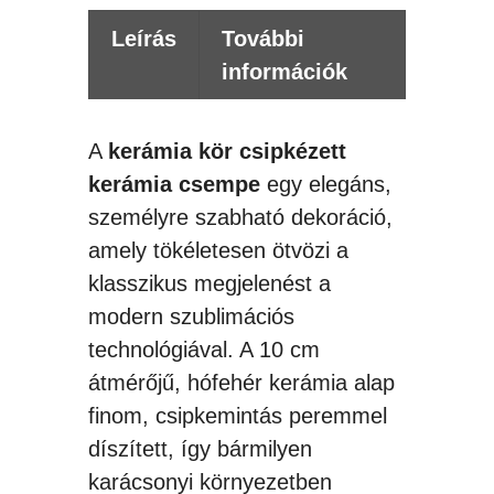
Leírás
További
információk
A
kerámia kör csipkézett
kerámia csempe
egy elegáns,
személyre szabható dekoráció,
amely tökéletesen ötvözi a
klasszikus megjelenést a
modern szublimációs
technológiával. A 10 cm
átmérőjű, hófehér kerámia alap
finom, csipkemintás peremmel
díszített, így bármilyen
karácsonyi környezetben