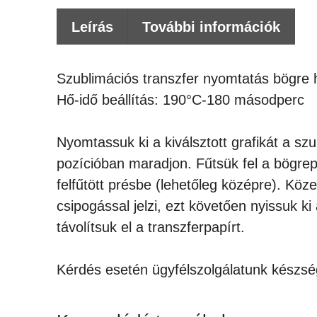
Leírás
További információk
Szublimációs transzfer nyomtatás bögre 
Hő-idő beállítás: 190°C-180 másodperc
Nyomtassuk ki a kiválsztott grafikát a sz
pozícióban maradjon. Fűtsük fel a bögre
felfűtött présbe (lehetőleg középre). Köz
csipogással jelzi, ezt követően nyissuk k
távolítsuk el a transzferpapírt.
Kérdés esetén ügyfélszolgálatunk készség