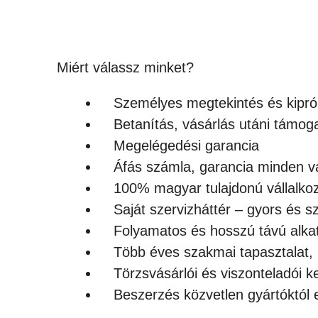
Miért válassz minket?
Személyes megtekintés és kipró
Betanítás, vásárlás utáni támog
Megelégedési garancia
Áfás számla, garancia minden v
100% magyar tulajdonú vállalko
Saját szervizháttér – gyors és s
Folyamatos és hosszú távú alkat
Több éves szakmai tapasztalat
Törzsvásárlói és viszonteladói
Beszerzés közvetlen gyártóktól