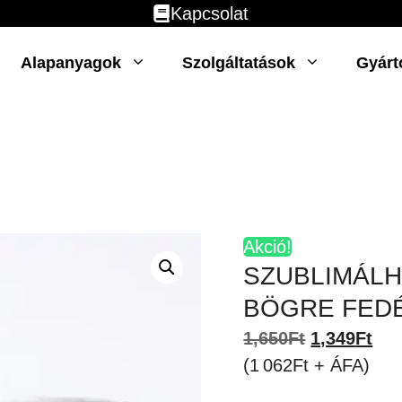
Kapcsolat
Alapanyagok
Szolgáltatások
Gyárt
Akció!
SZUBLIMÁLH
BÖGRE FEDÉ
Original
Cur
1,650
Ft
1,349
Ft
price
pri
(1 062Ft + ÁFA)
was:
is: