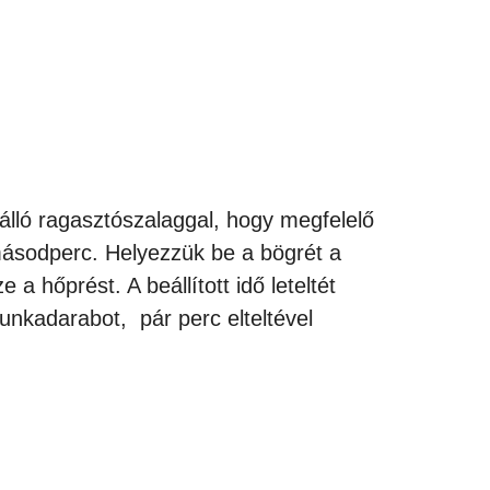
őálló ragasztószalaggal, hogy megfelelő
másodperc. Helyezzük be a bögrét a
 hőprést. A beállított idő leteltét
munkadarabot, pár perc elteltével