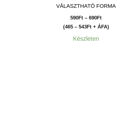
VÁLASZTHATÓ FORMA
Ártartomány:
590
Ft
–
690
Ft
590Ft
(465 – 543Ft + ÁFA)
-
Készleten
690Ft