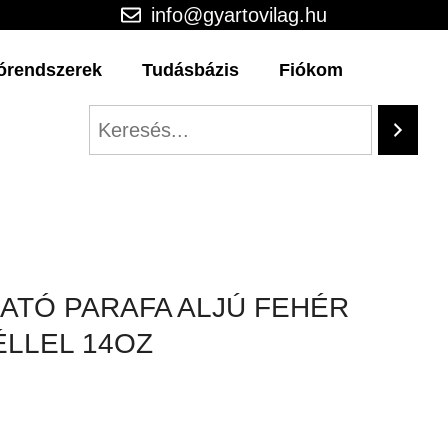
info@gyartovilag.hu
órendszerek
Tudásbázis
Fiókom
ATÓ PARAFA ALJÚ FEHÉR
LLEL 14OZ
rent
ce