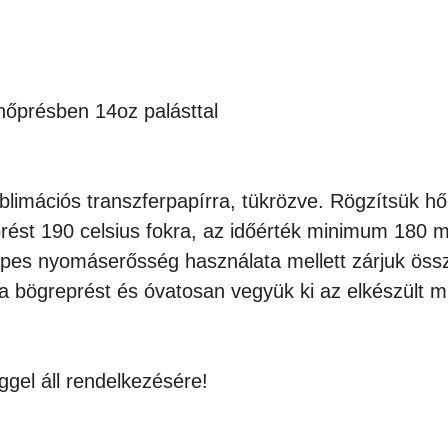
hőprésben 14oz palásttal
ublimációs transzferpapírra, tükrözve. Rögzítsük h
prést 190 celsius fokra, az időérték minimum 180 
epes nyomáserősség használata mellett zárjuk össze a
i a bögreprést és óvatosan vegyük ki az elkészült 
gel áll rendelkezésére!