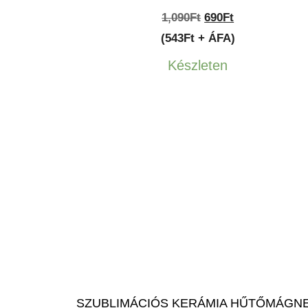
Original
Current
1,090
Ft
690
Ft
price
price
(543Ft + ÁFA)
was:
is:
Készleten
1,090Ft.
690Ft.
SZUBLIMÁCIÓS KERÁMIA HŰTŐMÁGN