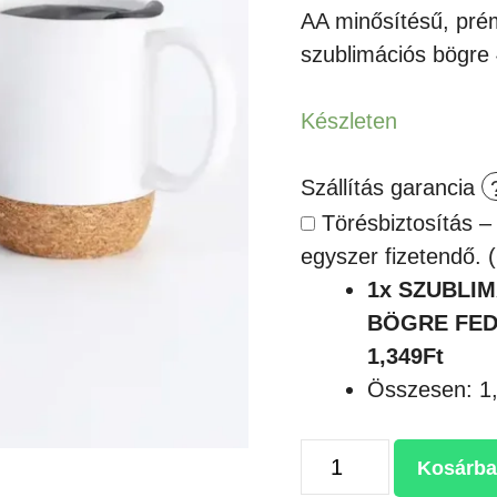
1,650Ft.
1,3
AA minősítésű, pr
szublimációs bögre 
Készleten
Szállítás garancia
Törésbiztosítás –
egyszer fizetendő.
1x
SZUBLIM
BÖGRE FED
1,349Ft
Összesen:
1
SZUBLIMÁLHATÓ
Kosárba
PARAFA