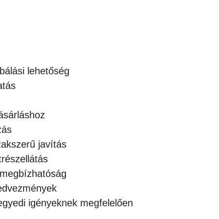
ALJÚ
FEHÉR
BÖGRE
FEDÉLLEL
14OZ
bálási lehetőség
mennyiség
atás
ásárláshoz
zás
zakszerű javítás
részellátás
, megbízhatóság
 kedvezmények
 egyedi igényeknek megfelelően