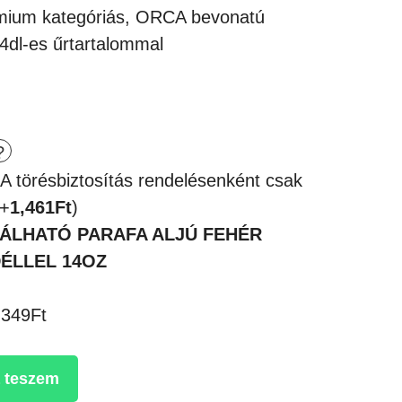
49Ft.
émium kategóriás, ORCA bevonatú
4dl-es űrtartalommal
 A törésbiztosítás rendelésenként csak
(+
1,461
Ft
)
ÁLHATÓ PARAFA ALJÚ FEHÉR
ÉLLEL 14OZ
,349Ft
 teszem