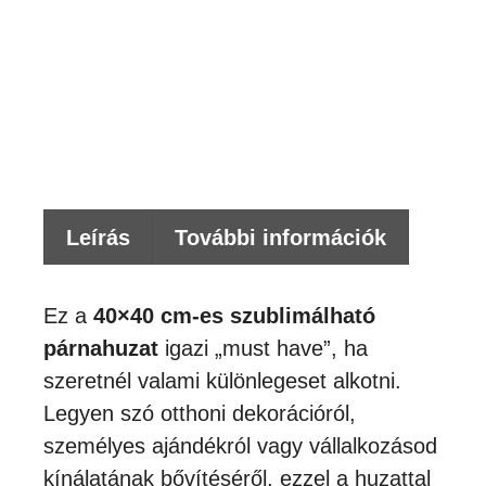
PÁ
T
SZ
me
Leírás
További információk
Ez a
40×40 cm-es szublimálható
párnahuzat
igazi „must have”, ha
szeretnél valami különlegeset alkotni.
Legyen szó otthoni dekorációról,
személyes ajándékról vagy vállalkozásod
kínálatának bővítéséről, ezzel a huzattal