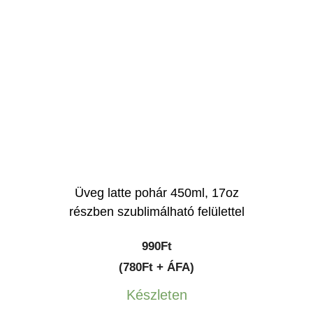
Üveg latte pohár 450ml, 17oz
részben szublimálható felülettel
990
Ft
(780Ft + ÁFA)
Készleten