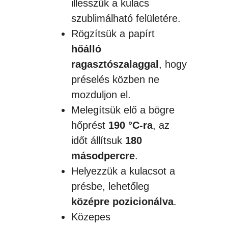
illesszük a kulacs
szublimálható felületére.
Rögzítsük a papírt
hőálló
ragasztószalaggal
, hogy
préselés közben ne
mozduljon el.
Melegítsük elő a bögre
hőprést
190 °C-ra
, az
időt állítsuk
180
másodpercre
.
Helyezzük a kulacsot a
présbe, lehetőleg
középre pozicionálva
.
Közepes