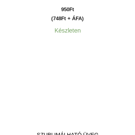
950
Ft
(748Ft + ÁFA)
Készleten
SZUBLIMÁLHATÓ ÜVEG