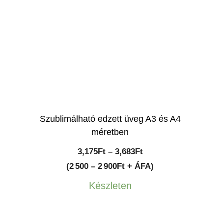
Szublimálható edzett üveg A3 és A4
méretben
Ártartomány:
3,175
Ft
–
3,683
Ft
3,175Ft
(2 500 – 2 900Ft + ÁFA)
-
Készleten
3,683Ft