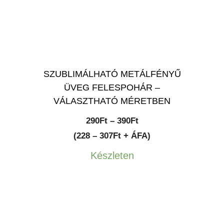
SZUBLIMÁLHATÓ METÁLFÉNYŰ
ÜVEG FELESPOHÁR –
VÁLASZTHATÓ MÉRETBEN
Ártartomány:
290
Ft
–
390
Ft
290Ft
(228 – 307Ft + ÁFA)
-
Készleten
390Ft