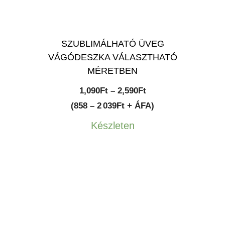
SZUBLIMÁLHATÓ ÜVEG
VÁGÓDESZKA VÁLASZTHATÓ
MÉRETBEN
Ártartomány:
1,090
Ft
–
2,590
Ft
1,090Ft
(858 – 2 039Ft + ÁFA)
-
Készleten
2,590Ft