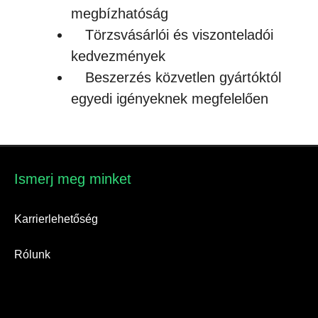
megbízhatóság
Törzsvásárlói és viszonteladói
kedvezmények
Beszerzés közvetlen gyártóktól
egyedi igényeknek megfelelően
Ismerj meg minket​
Karrierlehetőség
Rólunk