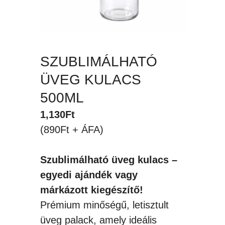
SZUBLIMÁLHATÓ
ÜVEG KULACS
500ML
1,130
Ft
(890Ft + ÁFA)
Szublimálható üveg kulacs –
egyedi ajándék vagy
márkázott kiegészítő!
Prémium minőségű, letisztult
üveg palack, amely ideális