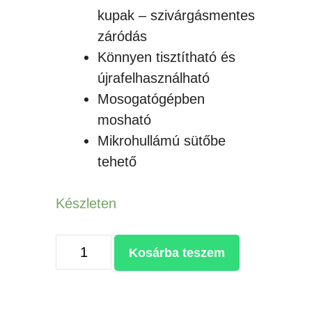
kupak – szivárgásmentes
záródás
Könnyen tisztítható és
újrafelhasználható
Mosogatógépben
mosható
Mikrohullámú sütőbe
tehető
Készleten
SZUBLIMÁLHATÓ
Kosárba teszem
ÜVEG
KULACS
500ML