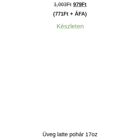
Original
Current
1,003
Ft
979
Ft
price
price
(771Ft + ÁFA)
was:
is:
Készleten
1,003Ft.
979Ft.
Üveg latte pohár 17oz