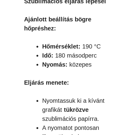
Szublimációs eljárás lépései
Ajánlott beállítás bögre
hőpréshez:
Hőmérséklet:
190 °C
Idő:
180 másodperc
Nyomás:
közepes
Eljárás menete:
Nyomtassuk ki a kívánt
grafikát
tükrözve
szublimációs papírra.
A nyomatot pontosan