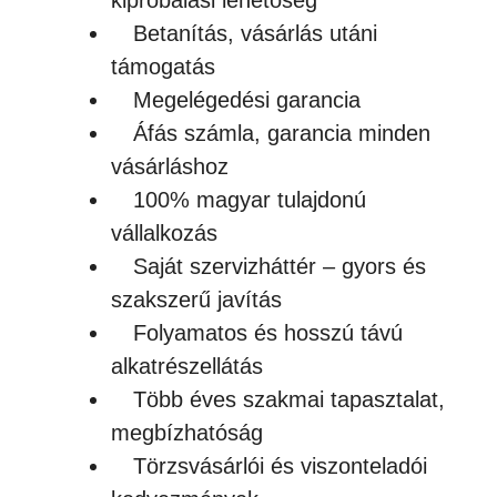
kipróbálási lehetőség
Betanítás, vásárlás utáni
támogatás
Megelégedési garancia
Áfás számla, garancia minden
vásárláshoz
100% magyar tulajdonú
vállalkozás
Saját szervizháttér – gyors és
szakszerű javítás
Folyamatos és hosszú távú
alkatrészellátás
Több éves szakmai tapasztalat,
megbízhatóság
Törzsvásárlói és viszonteladói