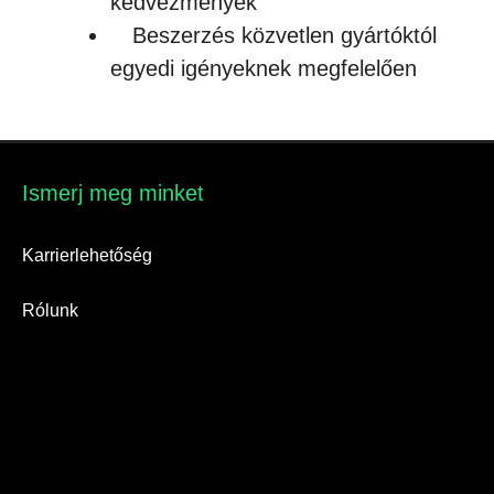
kedvezmények
Beszerzés közvetlen gyártóktól
egyedi igényeknek megfelelően
Ismerj meg minket​
Karrierlehetőség
Rólunk