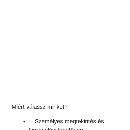
Milwaukee fa kulcstartó
280
Ft
(220Ft + ÁFA)
Készleten
Miért válassz minket?
Személyes megtekintés és