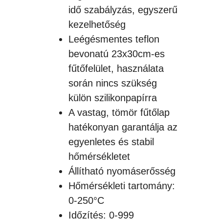
idő szabályzás, egyszerű
kezelhetőség
Leégésmentes teflon
bevonatú 23x30cm-es
fűtőfelület, használata
során nincs szükség
külön szilikonpapírra
A vastag, tömör fűtőlap
hatékonyan garantálja az
egyenletes és stabil
hőmérsékletet
Állítható nyomáserősség
Hőmérsékleti tartomány:
0-250°C
Időzítés: 0-999