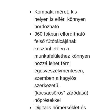
Kompakt méret, kis
helyen is elfér, könnyen
hordozható
360 fokban elfordítható
felső fűtőtálcájának
köszönhetően a
munkafelülethez könnyen
hozzá lehet férni
égésveszélymentesen,
szemben a kagylós
szerkezetű,
(kacsacsőrös” záródású)
hőprésekkel
Digitalis hőmérséklet és