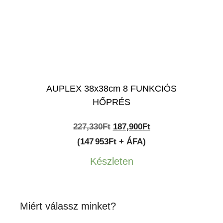
AUPLEX 38x38cm 8 FUNKCIÓS
HŐPRÉS
Original
Current
227,330
Ft
187,900
Ft
price
price
(147 953Ft + ÁFA)
was:
is:
Készleten
227,330Ft.
187,900Ft.
Miért válassz minket?