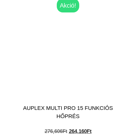
Akció!
AUPLEX MULTI PRO 15 FUNKCIÓS
HŐPRÉS
Original
Current
276,606
Ft
264,160
Ft