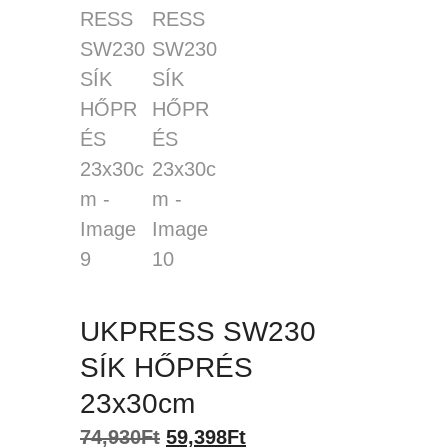
UKPRESS SW230
SÍK HŐPRÉS
23x30cm
Original
Current
74,930
Ft
59,398
Ft