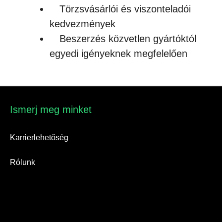
Törzsvásárlói és viszonteladói
kedvezmények
Beszerzés közvetlen gyártóktól
egyedi igényeknek megfelelően
Ismerj meg minket​
Karrierlehetőség
Rólunk