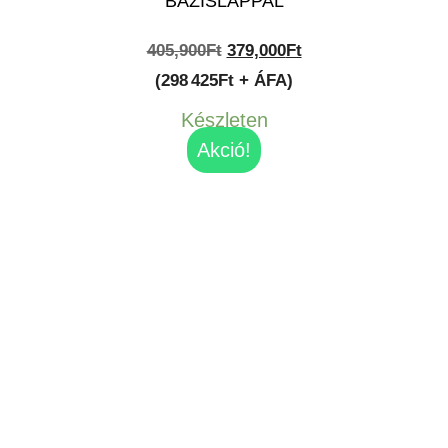
BÁZISLAPPAL
Original
Current
405,900
Ft
379,000
Ft
price
price
(298 425Ft + ÁFA)
was:
is:
Készleten
405,900Ft.
379,000Ft.
Akció!