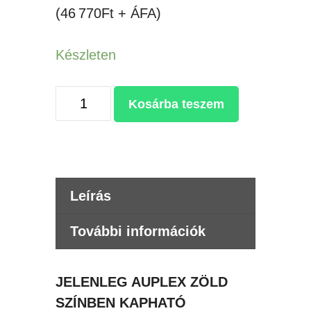
price
price
(46 770Ft + ÁFA)
was:
is:
74,930Ft.
59,398Ft.
Készleten
UKPRESS
Kosárba teszem
SW230
SÍK
HŐPRÉS
23x30cm
Leírás
mennyiség
További információk
JELENLEG AUPLEX ZÖLD
SZÍNBEN KAPHATÓ