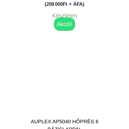
price
price
(208 000Ft + ÁFA)
was:
is:
Készleten
276,606Ft.
264,160Ft.
Akció!
AUPLEX AP5040 HŐPRÉS 6