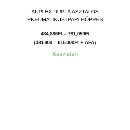
AUPLEX DUPLA ASZTALOS
PNEUMATIKUS IPARI HŐPRÉS
Ártartomány:
484,886
Ft
–
781,050
Ft
484,886Ft
(381 800 – 615 000Ft + ÁFA)
-
Készleten
781,050Ft