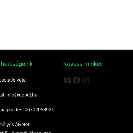
rhetőségeink​
Kövess minket
YouTube
Facebook
Instagram
solatfelvétel
il: info@gepet.hu
magküldés: 06702058921
élyes átvétel: