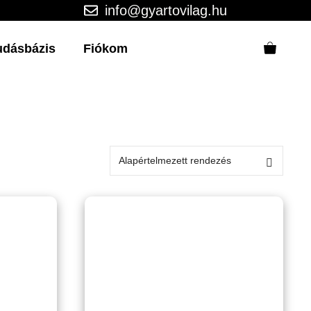
info@gyartovilag.hu
udásbázis
Fiókom