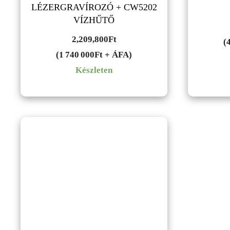
LÉZERGRAVÍROZÓ + CW5202
VÍZHŰTŐ
2,209,800
Ft
(
(1 740 000Ft + ÁFA)
Készleten