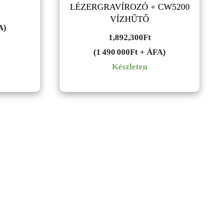
LÉZERGRAVÍROZÓ + CW5200
VÍZHŰTŐ
A)
1,892,300
Ft
(1 490 000Ft + ÁFA)
Készleten