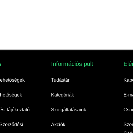
​
Információs pult​
Elé
 lehetőségek
Tudástár
Kapc
lehetőségek
Kategóriák
E-ma
si tájékoztató
Szolgáltatásaink
Cso
 Szerződési
Akciók
Szem