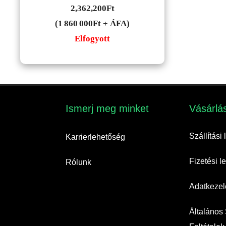
2,362,200
Ft
(1 860 000Ft + ÁFA)
Elfogyott
Ismerj meg minket​
Vásárlás
Szállítási
Karrierlehetőség
Fizetési 
Rólunk
Adatkezelé
Általános