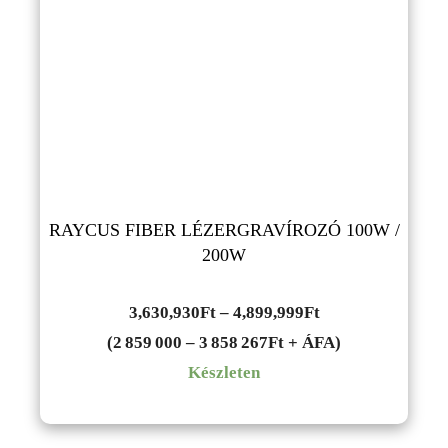
RAYCUS FIBER LÉZERGRAVÍROZÓ 100W /
200W
Ártartomány:
3,630,930
Ft
–
4,899,999
Ft
3,630,930Ft
(2 859 000 – 3 858 267Ft + ÁFA)
-
Készleten
4,899,999Ft