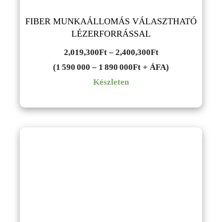
FIBER MUNKAÁLLOMÁS VÁLASZTHATÓ
LÉZERFORRÁSSAL
Ártartomány:
2,019,300
Ft
–
2,400,300
Ft
2,019,300Ft
(1 590 000 – 1 890 000Ft + ÁFA)
-
Készleten
2,400,300Ft