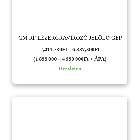
GM RF LÉZERGRAVÍROZÓ JELÖLŐ GÉP
Ártartomány:
2,411,730
Ft
–
6,337,300
Ft
2,411,730Ft
(1 899 000 – 4 990 000Ft + ÁFA)
-
Készleten
6,337,300Ft