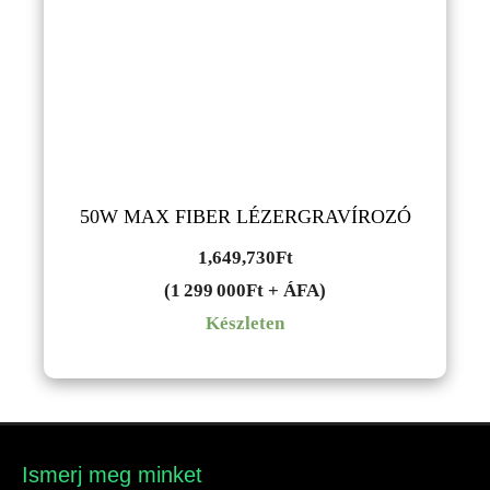
50W MAX FIBER LÉZERGRAVÍROZÓ
1,649,730
Ft
(1 299 000Ft + ÁFA)
Készleten
Ismerj meg minket​