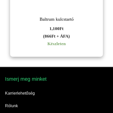
Baltrum kulcstartó
1,100
Ft
(866Ft + ÁFA)
Készleten
Ismerj meg minket​
Karrierlehetőség
Rólunk