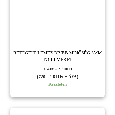
RÉTEGELT LEMEZ BB/BB MINŐSÉG 3MM
TÖBB MÉRET
Ártartomány:
914
Ft
–
2,300
Ft
914Ft
(720 – 1 811Ft + ÁFA)
-
Készleten
2,300Ft