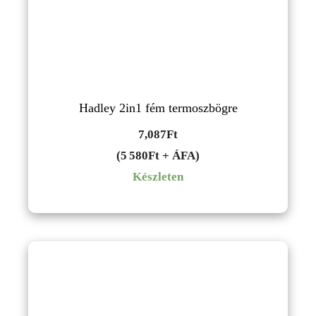
Hadley 2in1 fém termoszbögre
7,087
Ft
(5 580Ft + ÁFA)
Készleten