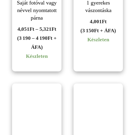
Saját fotóval vagy
1 gyerekes
névvel nyomtatott
vászontáska
párna
4,001
Ft
Ártartomány:
4,051
Ft
–
5,321
Ft
(3 150Ft + ÁFA)
4,051Ft
(3 190 – 4 190Ft +
Készleten
-
ÁFA)
5,321Ft
Készleten