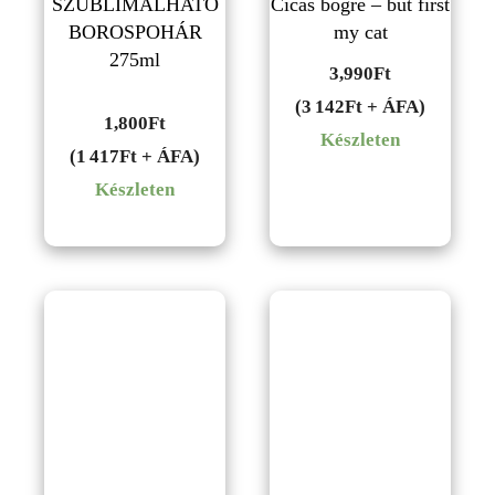
SZUBLIMÁLHATÓ
Cicás bögre – but first
BOROSPOHÁR
my cat
275ml
3,990
Ft
(3 142Ft + ÁFA)
1,800
Ft
Készleten
(1 417Ft + ÁFA)
Készleten