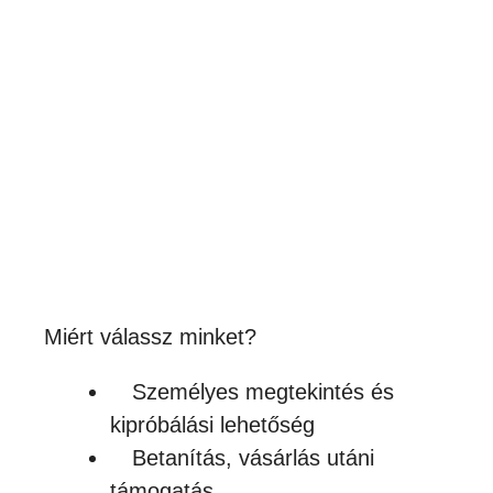
3 gyerekes póló
6,236
Ft
(4 910Ft + ÁFA)
Készleten
Miért válassz minket?
Személyes megtekintés és
kipróbálási lehetőség
Betanítás, vásárlás utáni
támogatás