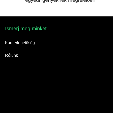
egyedi igényeknek megfelelően
Ismerj meg minket​
Karrierlehetőség
Rólunk