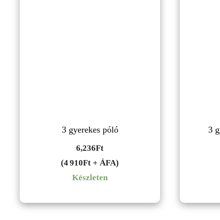
3 gyerekes póló
3 g
6,236
Ft
(4 910Ft + ÁFA)
Készleten