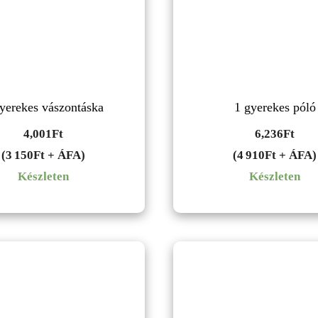
yerekes vászontáska
1 gyerekes póló
4,001
Ft
6,236
Ft
(3 150Ft + ÁFA)
(4 910Ft + ÁFA)
Készleten
Készleten