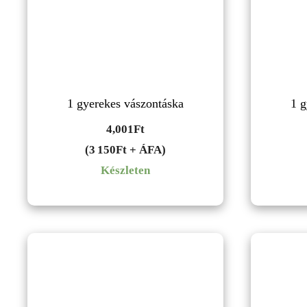
1 gyerekes vászontáska
1 g
4,001
Ft
(3 150Ft + ÁFA)
Készleten