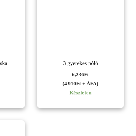
áska
3 gyerekes póló
6,236
Ft
(4 910Ft + ÁFA)
Készleten