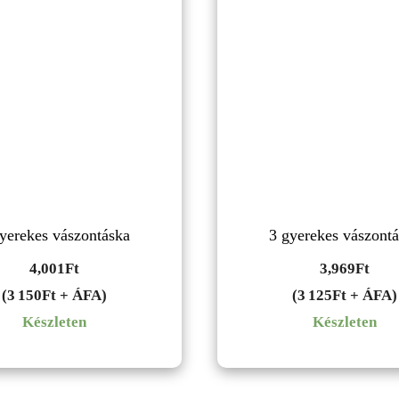
yerekes vászontáska
3 gyerekes vászont
4,001
Ft
3,969
Ft
(3 150Ft + ÁFA)
(3 125Ft + ÁFA)
Készleten
Készleten