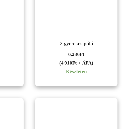
2 gyerekes póló
6,236
Ft
(4 910Ft + ÁFA)
Készleten