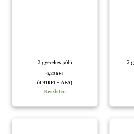
2 gyerekes póló
2 g
6,236
Ft
(4 910Ft + ÁFA)
Készleten