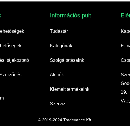
​
Információs pult​
Elé
 lehetőségek
Tudástár
Kapc
lehetőségek
Kategóriák
E-ma
si tájékoztató
Szolgáltatásaink
Cso
 Szerződési
Akciók
Szem
Gödö
Kiemelt termékeink
19.
um
Vác,
Szerviz
© 2019-2024 Tradevance Kft.