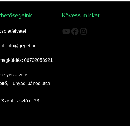
rhetőségeink​
Kövess minket
YouTube
Facebook
Instagram
solatfelvétel
il: info@gepet.hu
magküldés: 06702058921
élyes átvétel:
llő, Hunyadi János utca
 Szent László út 23.