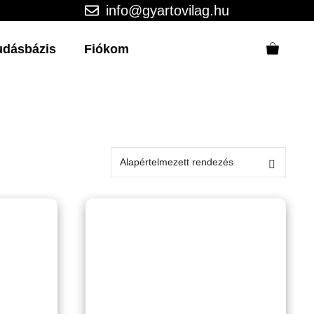
info@gyartovilag.hu
udásbázis
Fiókom