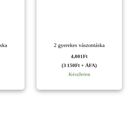
áska
2 gyerekes vászontáska
4,001
Ft
(3 150Ft + ÁFA)
Készleten