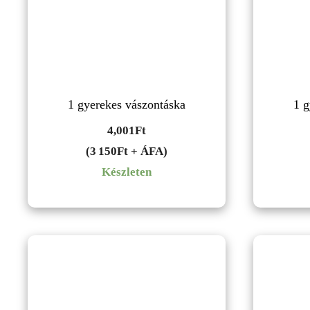
1 gyerekes vászontáska
1 g
4,001
Ft
(3 150Ft + ÁFA)
Készleten