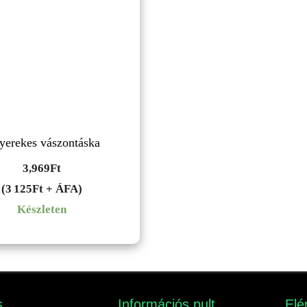
yerekes vászontáska
3,969
Ft
(3 125Ft + ÁFA)
Készleten
​
Információs pult​
Elé