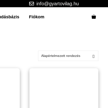
info@gyartovilag.hu
udásbázis
Fiókom