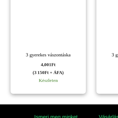
3 gyerekes vászontáska
3 g
4,001
Ft
(3 150Ft + ÁFA)
Készleten
Ismerj meg minket​
Vásárlás