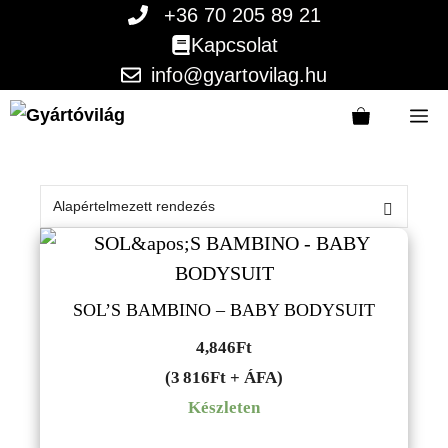
Kilépés
+36 70 205 89 21
a
Kapcsolat
tartalomba
info@gyartovilag.hu
M
SOL’S BAMBINO – BABY BODYSUIT
4,846
Ft
(3 816Ft + ÁFA)
Készleten