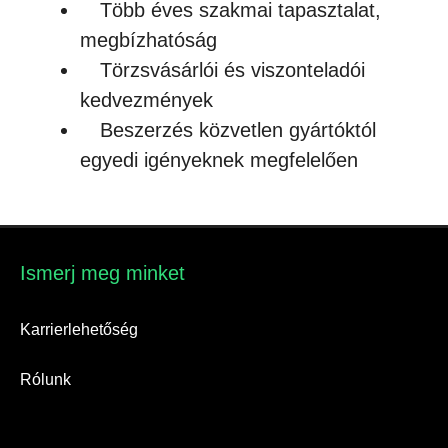
Több éves szakmai tapasztalat,
megbízhatóság
Törzsvásárlói és viszonteladói
kedvezmények
Beszerzés közvetlen gyártóktól
egyedi igényeknek megfelelően
Ismerj meg minket​
Karrierlehetőség
Rólunk