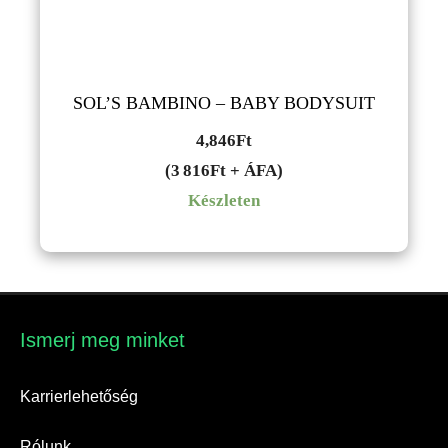
SOL’S BAMBINO – BABY BODYSUIT
4,846
Ft
(3 816Ft + ÁFA)
Készleten
Ismerj meg minket​
Karrierlehetőség
Rólunk