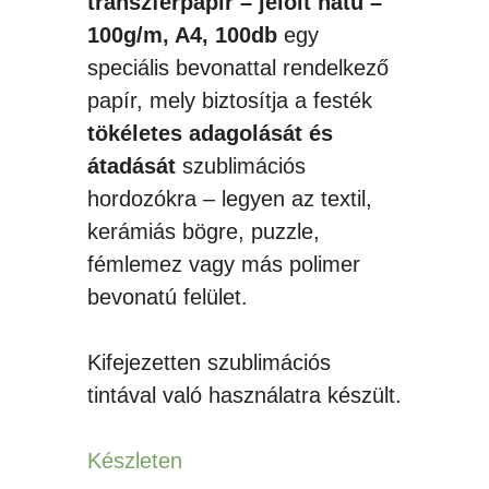
transzferpapír – jelölt hátú –
100g/m, A4, 100db
egy
speciális bevonattal rendelkező
papír, mely biztosítja a festék
tökéletes adagolását és
átadását
szublimációs
hordozókra – legyen az textil,
kerámiás bögre, puzzle,
fémlemez vagy más polimer
bevonatú felület.
Kifejezetten szublimációs
tintával való használatra készült.
Készleten