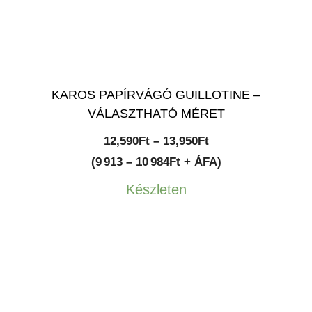
KAROS PAPÍRVÁGÓ GUILLOTINE –
VÁLASZTHATÓ MÉRET
Ártartomány:
12,590
Ft
–
13,950
Ft
12,590Ft
(9 913 – 10 984Ft + ÁFA)
-
Készleten
13,950Ft