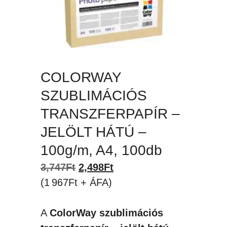
COLORWAY
SZUBLIMÁCIÓS
TRANSZFERPAPÍR –
JELÖLT HÁTÚ –
100g/m, A4, 100db
Original
Current
3,747
Ft
2,498
Ft
price
price
(1 967Ft + ÁFA)
was:
is:
3,747Ft.
2,498Ft.
A
ColorWay szublimációs