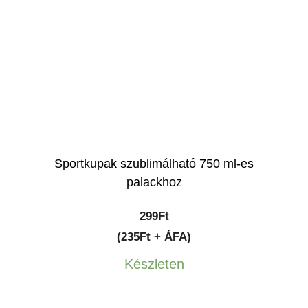
Sportkupak szublimálható 750 ml-es
palackhoz
299
Ft
(235Ft + ÁFA)
Készleten