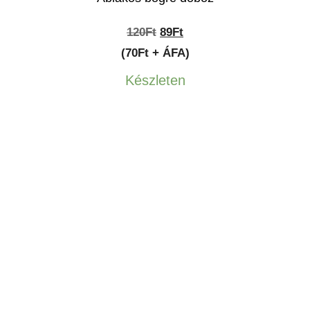
Original
Current
120
Ft
89
Ft
price
price
(70Ft + ÁFA)
was:
is:
Készleten
120Ft.
89Ft.