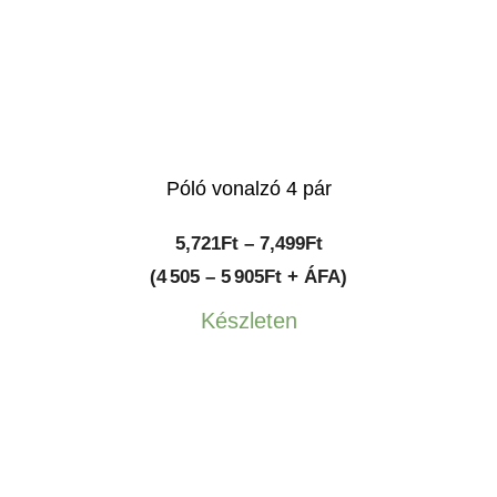
Póló vonalzó 4 pár
Ártartomány:
5,721
Ft
–
7,499
Ft
5,721Ft
(4 505 – 5 905Ft + ÁFA)
-
Készleten
7,499Ft