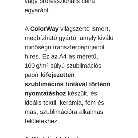
vagy professzionális célra
egyaránt.
A
ColorWay
világszerte ismert,
megbízható gyártó, amely kiváló
minőségű transzferpapírjairól
híres. Ez az A4-as méretű,
100 g/m² súlyú szublimációs
papír
kifejezetten
szublimációs tintával történő
nyomtatáshoz
készült, és
ideális textil, kerámia, fém és
más, szublimációra alkalmas
felületekhez.