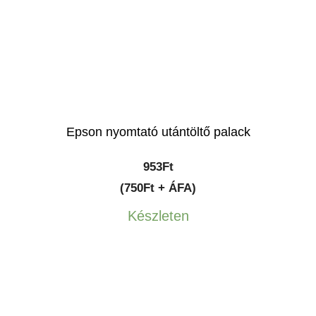
Epson nyomtató utántöltő palack
953
Ft
(750Ft + ÁFA)
Készleten