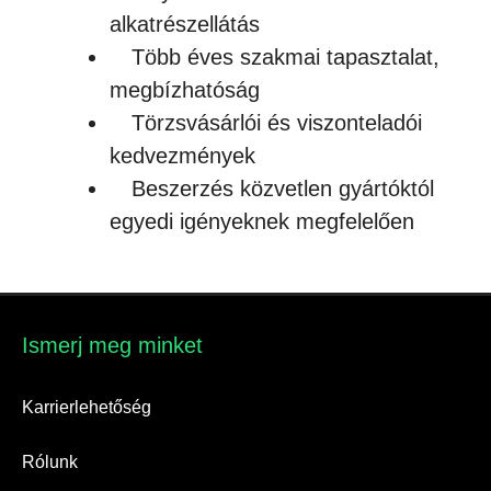
alkatrészellátás
Több éves szakmai tapasztalat,
megbízhatóság
Törzsvásárlói és viszonteladói
kedvezmények
Beszerzés közvetlen gyártóktól
egyedi igényeknek megfelelően
Ismerj meg minket​
Karrierlehetőség
Rólunk