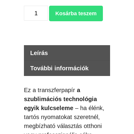
COLORWAY
Kosárba teszem
SZUBLIMÁCIÓS
TRANSZFERPAPÍR
-
JELÖLT
Leírás
HÁTÚ
-
További információk
100g/m,
A4,
Ez a transzferpapír
a
100db
szublimációs technológia
mennyiség
egyik kulcseleme
– ha élénk,
tartós nyomatokat szeretnél,
megbízható választás otthoni