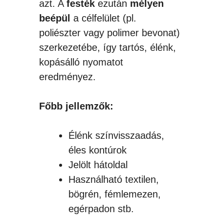
azt. A
festék
ezután
mélyen
beépül
a célfelület (pl.
poliészter vagy polimer bevonat)
szerkezetébe, így tartós, élénk,
kopásálló nyomatot
eredményez.
Főbb jellemzők:
Élénk színvisszaadás,
éles kontúrok
Jelölt hátoldal
Használható textilen,
bögrén, fémlemezen,
egérpadon stb.