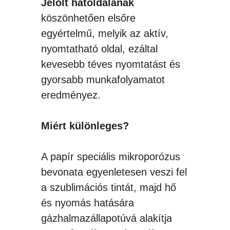
Jelölt hátoldalának
köszönhetően elsőre
egyértelmű, melyik az aktív,
nyomtatható oldal, ezáltal
kevesebb téves nyomtatást és
gyorsabb munkafolyamatot
eredményez.
Miért különleges?
A papír speciális mikroporózus
bevonata egyenletesen veszi fel
a szublimációs tintát, majd hő
és nyomás hatására
gázhalmazállapotúvá alakítja