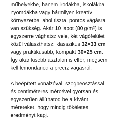
műhelyekbe, hanem irodákba, iskolákba,
nyomdákba vagy bármilyen kreatív
környezetbe, ahol tiszta, pontos vágásra
van szükség. Akár 10 lapot (80 g/m²) is
egyszerre vághatsz vele, két vágófelület
közül választhatsz: klasszikus
32×33 cm
vagy praktikusabb, kompakt
30×25 cm
.
Így akár kisebb asztalon is elfér, mégsem
kell lemondanod a precíz vágásról.
A beépített vonalzóval, szögbeosztással
és centiméteres mércével gyorsan és
egyszerűen állíthatod be a kívánt
méreteket, hogy mindig tökéletes
eredményt kapj.