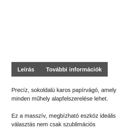
K
PA
GU
-
VÁ
M
me
Leírás
További információk
Precíz, sokoldalú karos papírvágó, amely
minden műhely alapfelszerelése lehet.
Ez a masszív, megbízható eszköz ideális
választás nem csak szublimációs