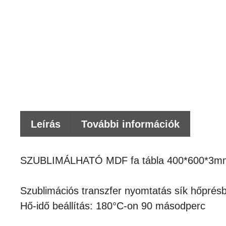
Leírás
További információk
SZUBLIMÁLHATÓ MDF fa tábla 400*600*3m
Szublimációs transzfer nyomtatás sík hőprés
Hő-idő beállítás: 180°C-on 90 másodperc