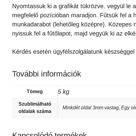
Nyomtassuk ki a grafikát tükrözve. vegyül le a
megfelelő pozícióban maradjon. Fűtsük fel a 
munkadarabot (lehetőleg középre). Közepes nyo
nyissuk fel a fűtőlapot, majd vegyük ki az elké
Kérdés esetén ügyfélszolgálatunk készséggel 
További információk
5 kg
Tömeg
Szublimálható
Minkdét oldal 3mm vastag, Egy o
oldalak száma
Kapcsolódó termékek