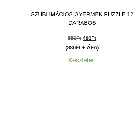
SZUBLIMÁCIÓS GYERMEK PUZZLE 12
DARABOS
Original
Current
559
Ft
490
Ft
price
price
(386Ft + ÁFA)
was:
is:
Készleten
559Ft.
490Ft.