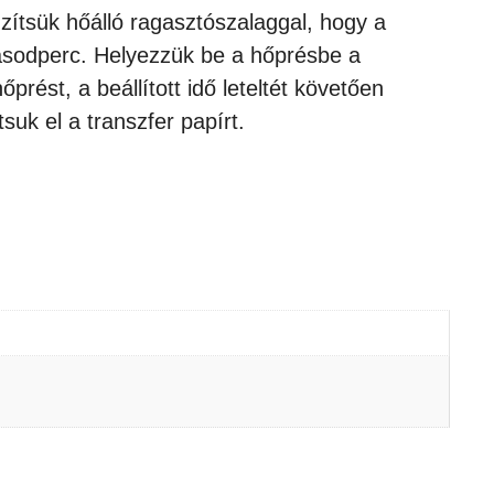
ögzítsük hőálló ragasztószalaggal, hogy a
másodperc. Helyezzük be a hőprésbe a
ést, a beállított idő leteltét követően
suk el a transzfer papírt.