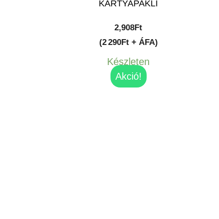
KÁRTYAPAKLI
2,908
Ft
(2 290Ft + ÁFA)
Készleten
Akció!