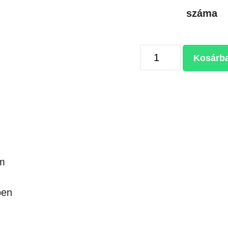
száma
FÉNYES
Kosárb
MDF
FA
TÁBLA
400*600
mennyiség
m
ben