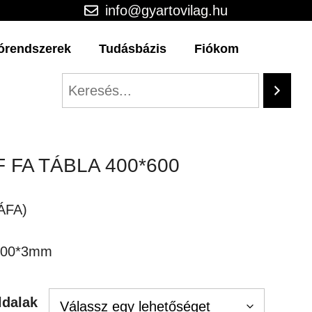
info@gyartovilag.hu
órendszerek
Tudásbázis
Fiókom
 FA TÁBLA 400*600
rtartomány:
,810Ft
 ÁFA)
,445Ft
*600*3mm
ldalak