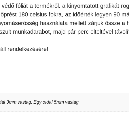
 védő fóliát a termékről. a kinyomtatott grafikát r
hőprést 180 celsius fokra, az időérték legyen 90 
máserősség használata mellett zárjuk össze a hőpr
szült munkadarabot, majd pár perc elteltével távolít
áll rendelkezésére!
ldal 3mm vastag, Egy oldal 5mm vastag