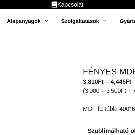
Kapcsolat
Alapanyagok
Szolgáltatások
Gyárt
FÉNYES MDF
Á
3,810
Ft
–
4,445
Ft
3
(3 000 – 3 500Ft +
-
4
MDF fa tábla 400
Szublimálható o