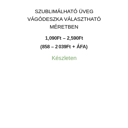
SZUBLIMÁLHATÓ ÜVEG
VÁGÓDESZKA VÁLASZTHATÓ
MÉRETBEN
Ártartomány:
1,090
Ft
–
2,590
Ft
1,090Ft
(858 – 2 039Ft + ÁFA)
-
Készleten
2,590Ft