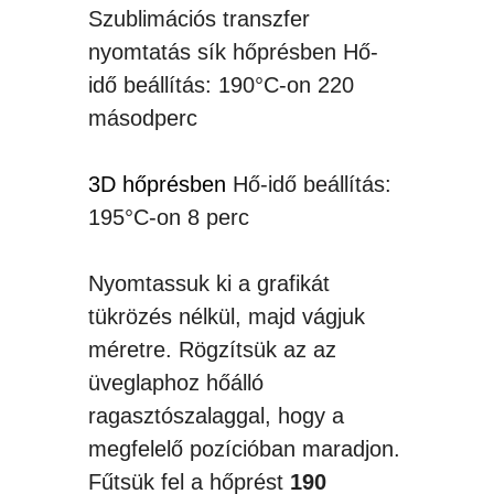
Szublimációs transzfer
nyomtatás sík hőprésben Hő-
idő beállítás: 190°C-on 220
másodperc
3D hőprésben
Hő-idő beállítás:
195°C-on 8 perc
Nyomtassuk ki a grafikát
tükrözés nélkül, majd vágjuk
méretre. Rögzítsük az az
üveglaphoz hőálló
ragasztószalaggal, hogy a
megfelelő pozícióban maradjon.
Fűtsük fel a hőprést
190