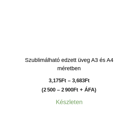
Szublimálható edzett üveg A3 és A4
méretben
Ártartomány:
3,175
Ft
–
3,683
Ft
3,175Ft
(2 500 – 2 900Ft + ÁFA)
-
Készleten
3,683Ft