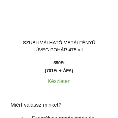
SZUBLIMÁLHATÓ METÁLFÉNYŰ
ÜVEG POHÁR 475 ml
890
Ft
(701Ft + ÁFA)
Készleten
Miért válassz minket?
Személyes megtekintés és