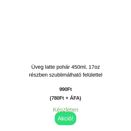
Üveg latte pohár 450ml, 17oz
részben szublimálható felülettel
990
Ft
(780Ft + ÁFA)
Készleten
Akció!