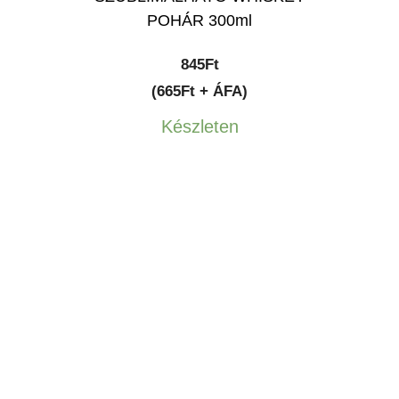
POHÁR 300ml
845
Ft
(665Ft + ÁFA)
Készleten