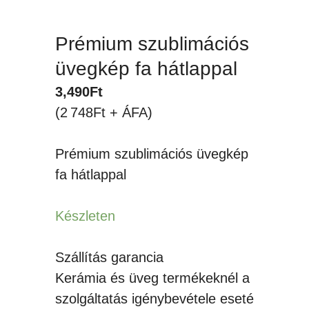
Prémium szublimációs
üvegkép fa hátlappal
3,490
Ft
(2 748Ft + ÁFA)
Prémium szublimációs üvegkép
fa hátlappal
Készleten
Szállítás garancia
Kerámia és üveg termékeknél a
szolgáltatás igénybevétele eseté