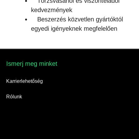
Törzsvásárlói és viszonteladói
kedvezmények
Beszerzés közvetlen gyártóktól
egyedi igényeknek megfelelően
Ismerj meg minket​
Karrierlehetőség
Rólunk