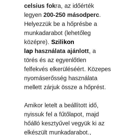
celsius fok
ra, az időérték
legyen
200-250 másodperc
.
Helyezzük be a hőprésbe a
munkadarabot (lehetőleg
középre).
Szilikon
lap
használata ajánlott
, a
törés és az egyenlőtlen
felfekvés elkerüléséért. Közepes
nyomáserősség használata
mellett zárjuk össze a hőprést.
Amikor letelt a beállított idő,
nyissuk fel a fűtőlapot, majd
hőálló kesztyűvel vegyük ki az
elkészült munkadarabot.,