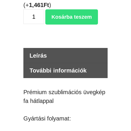
(+
1,461
Ft
)
Prémium
Kosárba teszem
szublimációs
üvegkép
fa
hátlappal
Leírás
mennyiség
További információk
Prémium szublimációs üvegkép
fa hátlappal
Gyártási folyamat: