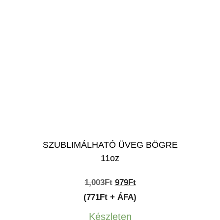
SZUBLIMÁLHATÓ ÜVEG BÖGRE
11oz
Original
Current
1,003
Ft
979
Ft
price
price
(771Ft + ÁFA)
was:
is:
Készleten