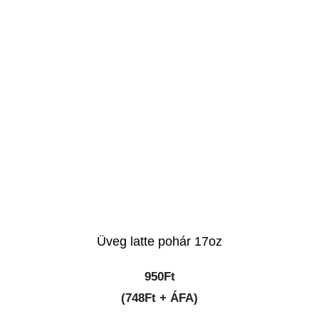
1,003Ft.
979Ft.
Üveg latte pohár 17oz
950
Ft
(748Ft + ÁFA)