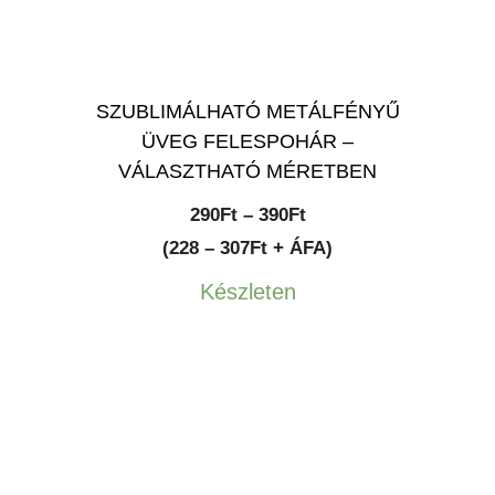
SZUBLIMÁLHATÓ METÁLFÉNYŰ
ÜVEG FELESPOHÁR –
VÁLASZTHATÓ MÉRETBEN
Ártartomány:
290
Ft
–
390
Ft
290Ft
(228 – 307Ft + ÁFA)
-
Készleten
390Ft