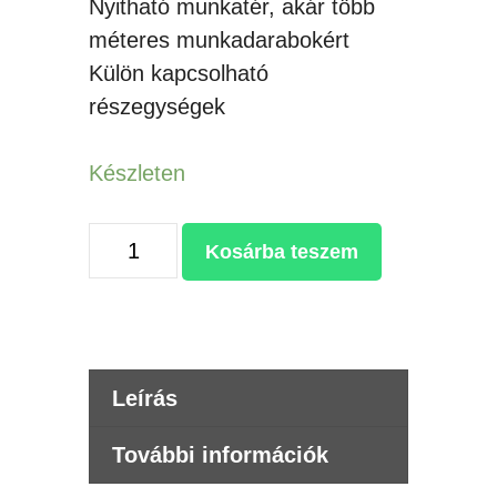
Nyitható munkatér, akár több
méteres munkadarabokért
Külön kapcsolható
részegységek
Készleten
IRIS
Kosárba teszem
FL-
1080
120W+120W
DUPLA
Leírás
LÉZERGRAVÍROZÓ
+
További információk
CW5202