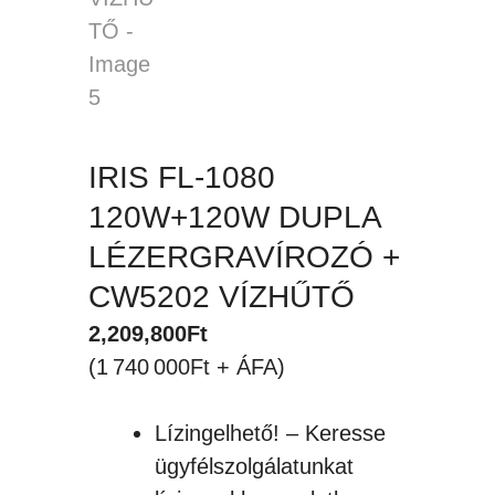
IRIS FL-1080
120W+120W DUPLA
LÉZERGRAVÍROZÓ +
CW5202 VÍZHŰTŐ
2,209,800
Ft
(1 740 000Ft + ÁFA)
Lízingelhető! – Keresse
ügyfélszolgálatunkat