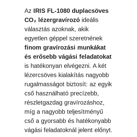
VÍZHŰTŐ
Az
IRIS FL-1080 duplacsöves
mennyiség
CO₂ lézergravírozó
ideális
választás azoknak, akik
egyetlen géppel szeretnének
finom gravírozási munkákat
és erősebb vágási feladatokat
is hatékonyan elvégezni. A két
lézercsöves kialakítás nagyobb
rugalmasságot biztosít: az egyik
cső használható precízebb,
részletgazdag gravírozáshoz,
míg a nagyobb teljesítményű
cső a gyorsabb és hatékonyabb
vágási feladatoknál jelent előnyt.