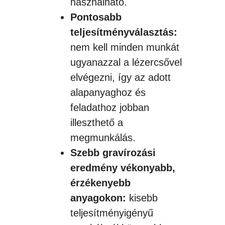
használható.
Pontosabb
teljesítményválasztás:
nem kell minden munkát
ugyanazzal a lézercsővel
elvégezni, így az adott
alapanyaghoz és
feladathoz jobban
illeszthető a
megmunkálás.
Szebb gravírozási
eredmény vékonyabb,
érzékenyebb
anyagokon:
kisebb
teljesítményigényű