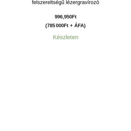
felszereltségű lézergravírozó
996,950
Ft
(785 000Ft + ÁFA)
Készleten