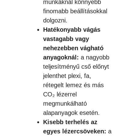
munkáknál könnyebb
finomabb beállításokkal
dolgozni.
Hatékonyabb vágás
vastagabb vagy
nehezebben vágható
anyagoknál:
a nagyobb
teljesítményű cső előnyt
jelenthet plexi, fa,
rétegelt lemez és más
CO₂ lézerrel
megmunkálható
alapanyagok esetén.
Kisebb terhelés az
egyes lézercsöveken:
a