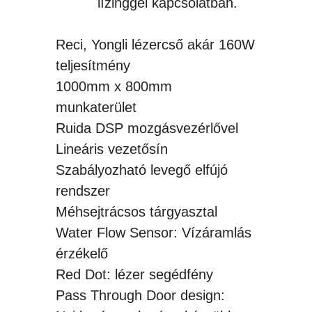
lízinggel kapcsolatban.
Reci, Yongli lézercső akár 160W
teljesítmény
1000mm x 800mm
munkaterület
Ruida DSP mozgásvezérlővel
Lineáris vezetősín
Szabályozható levegő elfújó
rendszer
Méhsejtrácsos tárgyasztal
Water Flow Sensor: Vízáramlás
érzékelő
Red Dot: lézer segédfény
Pass Through Door design: