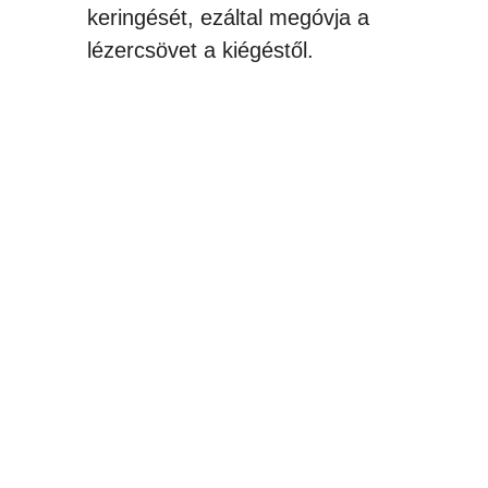
keringését, ezáltal megóvja a
lézercsövet a kiégéstől.