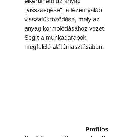
elkerülhető az anyag
„visszaégése”, a lézernyaláb
visszatükröződése, mely az
anyag kormolódásához vezet,
Segít a munkadarabok
megfelelő alátámasztásában.
Profilos