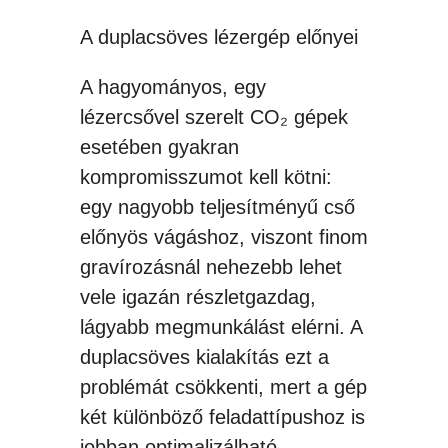
A duplacsöves lézergép előnyei
A hagyományos, egy
lézercsővel szerelt CO₂ gépek
esetében gyakran
kompromisszumot kell kötni:
egy nagyobb teljesítményű cső
előnyös vágáshoz, viszont finom
gravírozásnál nehezebb lehet
vele igazán részletgazdag,
lágyabb megmunkálást elérni. A
duplacsöves kialakítás ezt a
problémát csökkenti, mert a gép
két különböző feladattípushoz is
jobban optimalizálható.