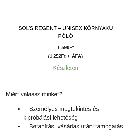
SOL’S REGENT – UNISEX KÖRNYAKÚ
PÓLÓ
1,590
Ft
(1 252Ft + ÁFA)
Készleten
Miért válassz minket?
Személyes megtekintés és
kipróbálási lehetőség
Betanítás, vásárlás utáni támogatás