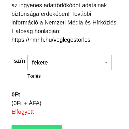
az ingyenes adattörlőkódot adatainak
biztonsága érdekében! További
információ a Nemzeti Média és Hírközlési
Hatóság honlapján:
https://nmhh.hu/veglegestorles
szín
Törlés
0
Ft
(0Ft + ÁFA)
Elfogyott
Nyakpánt