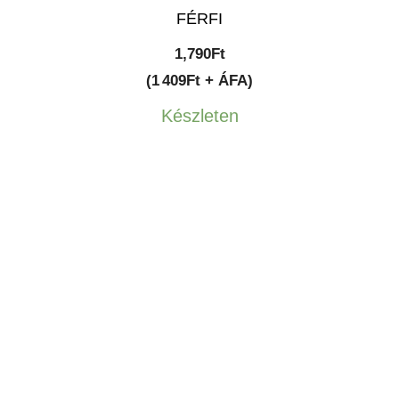
FÉRFI
1,790
Ft
(1 409Ft + ÁFA)
Készleten