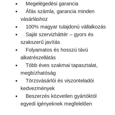
Megelégedési garancia
Áfás számla, garancia minden
vásárláshoz
100% magyar tulajdonú vállalkozás
Saját szervizháttér – gyors és
szakszerű javítás
Folyamatos és hosszú távú
alkatrészellátás
Több éves szakmai tapasztalat,
megbízhatóság
Törzsvásárlói és viszonteladói
kedvezmények
Beszerzés közvetlen gyártóktól
egyedi igényeknek megfelelően