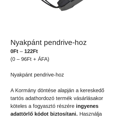
Nyakpánt pendrive-hoz
Ártartomány:
0
Ft
–
122
Ft
0Ft
(0 – 96Ft + ÁFA)
-
122Ft
Nyakpánt pendrive-hoz
A Kormány döntése alapján a kereskedő
tartós adathordozó termék vásárlásakor
köteles a fogyasztó részére
ingyenes
adattörlő kódot biztosítani.
Használja