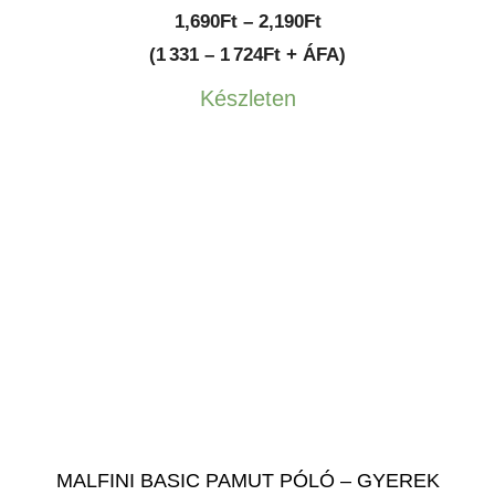
Ártartomány:
1,690
Ft
–
2,190
Ft
1,690Ft
(1 331 – 1 724Ft + ÁFA)
-
Készleten
2,190Ft
MALFINI BASIC PAMUT PÓLÓ – GYEREK