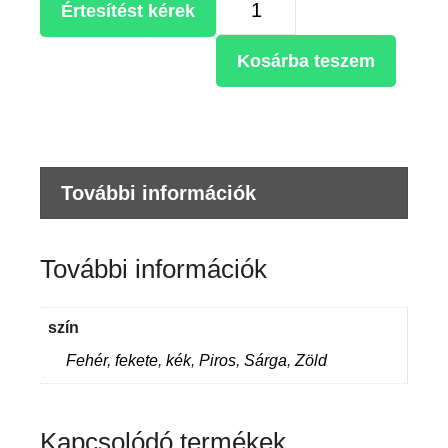
Értesítést kérek
pendrive-
hoz
Kosárba teszem
mennyiség
További információk
További információk
szín
Fehér
,
fekete
,
kék
,
Piros
,
Sárga
,
Zöld
Kapcsolódó termékek