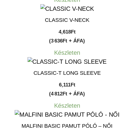
CLASSIC V-NECK
4,618
Ft
(3 636Ft + ÁFA)
Készleten
CLASSIC-T LONG SLEEVE
6,111
Ft
(4 812Ft + ÁFA)
Készleten
MALFINI BASIC PAMUT PÓLÓ – NŐI