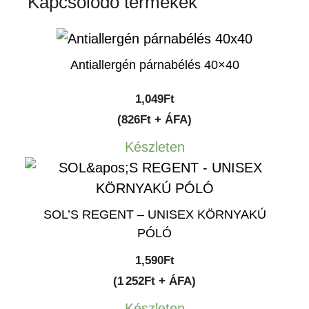
Kapcsolódó termékek
Antiallergén párnabélés 40×40
1,049
Ft
(826Ft + ÁFA)
Készleten
SOL’S REGENT – UNISEX KÖRNYAKÚ
PÓLÓ
1,590
Ft
(1 252Ft + ÁFA)
Készleten