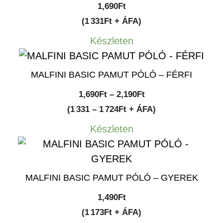
1,690
Ft
(1 331Ft + ÁFA)
Készleten
MALFINI BASIC PAMUT PÓLÓ – FÉRFI
Ártartomány:
1,690
Ft
–
2,190
Ft
1,690Ft
(1 331 – 1 724Ft + ÁFA)
-
Készleten
2,190Ft
MALFINI BASIC PAMUT PÓLÓ – GYEREK
1,490
Ft
(1 173Ft + ÁFA)