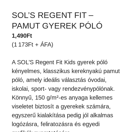
SOL’S REGENT FIT –
PAMUT GYEREK PÓLÓ
1,490
Ft
(1 173Ft + ÁFA)
A SOL’S Regent Fit Kids gyerek póló
kényelmes, klasszikus kereknyakú pamut
póló, amely ideális választás óvodai,
iskolai, sport- vagy rendezvénypólónak.
Könnyű, 150 g/m²-es anyaga kellemes
viseletet biztosít a gyerekek számára,
egyszerű kialakítása pedig jól alkalmas
logózásra, feliratozásra és egyedi