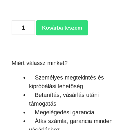
SOL'S
Kosárba teszem
REGENT
FIT
-
PAMUT
Miért válassz minket?
GYEREK
PÓLÓ
Személyes megtekintés és
mennyiség
kipróbálási lehetőség
Betanítás, vásárlás utáni
támogatás
Megelégedési garancia
Áfás számla, garancia minden
vásárláshoz