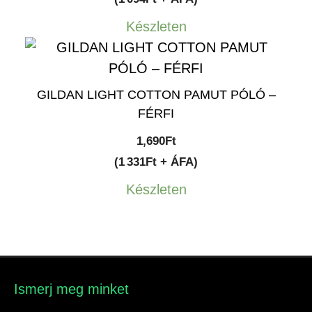
Készleten
GILDAN LIGHT COTTON PAMUT PÓLÓ –
FÉRFI
1,690
Ft
(1 331Ft + ÁFA)
Készleten
Ismerj meg minket​