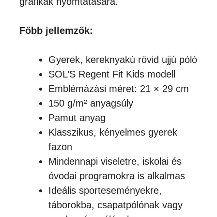
grafikák nyomtatására.
Főbb jellemzők:
Gyerek, kereknyakú rövid ujjú póló
SOL’S Regent Fit Kids modell
Emblémázási méret: 21 × 29 cm
150 g/m² anyagsúly
Pamut anyag
Klasszikus, kényelmes gyerek
fazon
Mindennapi viseletre, iskolai és
óvodai programokra is alkalmas
Ideális sporteseményekre,
táborokba, csapatpólónak vagy